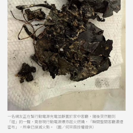
一名網友正在幫行動電源充電並靜置於家中客廳，隨後突然聽到
「碰」的一聲，竟發現行動電源爆炸起火燃燒，「瞬間整間客廳濃煙
密布」，所幸已撲滅火勢。（圖／何宗霖授權提供）