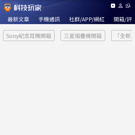
最新文章
手機通訊
社群/APP/網紅
開箱/評
Sony紀念耳機開箱
三星摺疊機開箱
「全新