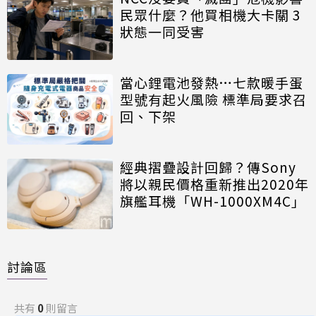
民眾什麼？他買相機大卡關 3
狀態一同受害
當心鋰電池發熱…七款暖手蛋
型號有起火風險 標準局要求召
回、下架
經典摺疊設計回歸？傳Sony
將以親民價格重新推出2020年
旗艦耳機「WH-1000XM4C」
討論區
共有
0
則留言