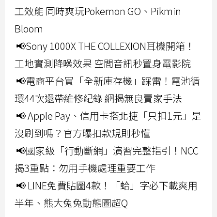
工效能 同時爽玩Pokemon GO、Pikmin
Bloom
📢Sony 1000X THE COLLEXION耳機開箱！
工地實測降噪效果 空間音訊秒置身電影院
📢電商平台買「全新庫存機」踩雷！電池循
環44次還帶維修紀錄 網揭無良賣家手法
📢 Apple Pay、信用卡搭北捷「只扣1元」是
沒刷到嗎？官方曝扣款規則秒懂
📢國家級「行動斷網」演習完整指引！NCC
揭3重點：勿用手機處理重要工作
📢 LINE免費貼圖4款！「蛤」字必下載爽用
半年、熊大兔兔動態圖超Q