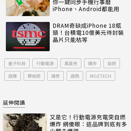
你一鍵同步手機行事曆
iPhone、Android都能用
DRAM奇缺成iPhone 18瓶
頸！台積電10億美元待封裝
晶片只能枯等
墨子科技
行動電源
萬能充
爆炸
自燃
故障
標檢局
維修
過熱
MOZTECH
延伸閱讀
又是它！行動電源充電突自燃
爆炸 網傻眼：這品牌到底有多
少顆未爆彈