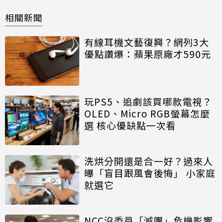
相關新聞
有線耳機文藝復興？網列3大
優點讚爆：蘋果原廠才590元
玩PS5、追劇該買哪款電視？
OLED、Micro RGB螢幕怎麼
選 核心優缺點一次看
洗烘分開還是合一好？過來人
曝「盲目跟風會後悔」 小家庭
就選它
NCC沒委員「滅團」危機影響