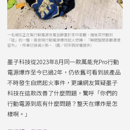
一名網友正在幫行動電源充電並靜置於家中客廳，隨後突然聽到
「碰」的一聲，竟發現行動電源爆炸起火燃燒，「瞬間整間客廳濃煙
密布」，所幸已撲滅火勢。（圖／何宗霖授權提供）
墨子科技從2023年8月同一款萬能充Pro行動
電源爆炸至今已過2年，仍依舊可看到該產品
不時發生自燃起火事件，更讓網友質疑墨子
科技在這款改善了什麼問題，驚呼「你們的
行動電源到底有什麼問題？整天在爆炸是怎
樣啊。」