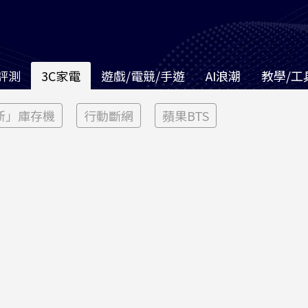
評測
3C家電
遊戲/電競/手遊
AI浪潮
教學/工
新」庫存機
行動斷網
蘋果BTS