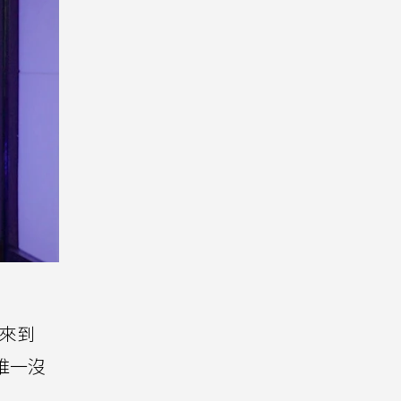
重來到
唯一沒