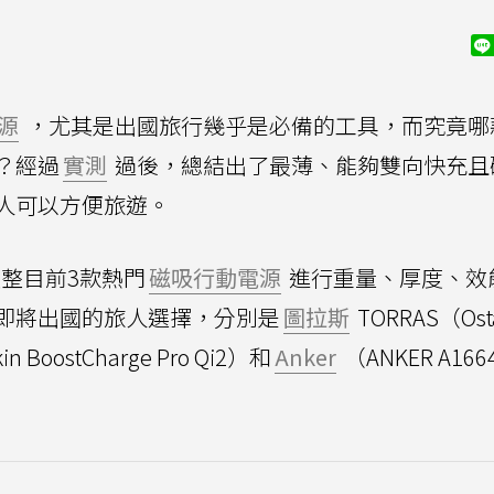
源
，尤其是出國旅行幾乎是必備的工具，而究竟哪
？經過
實測
過後，總結出了最薄、能夠雙向快充且
人可以方便旅遊。
整目前3款熱門
磁吸行動電源
進行重量、厚度、效
即將出國的旅人選擇，分別是
圖拉斯
TORRAS（Ost
in BoostCharge Pro Qi2）和
Anker
（ANKER A166