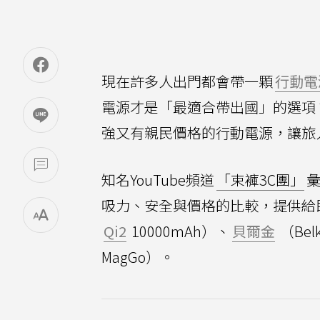
現在許多人出門都會帶一顆
行動電
電源才是「最適合帶出國」的選項
強又有親民價格的行動電源，讓旅
知名YouTube頻道
「束褲3C團」
彙
吸力、安全與價格的比較，提供給
Qi2
10000mAh）、
貝爾金
（Belk
MagGo）。