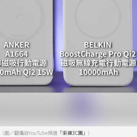
圖／翻攝自YouTube頻道
「束褲3C團」
）