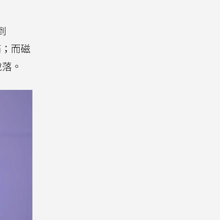
到
滿；而磁
脫落。