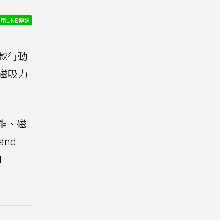
用LINE傳送
款行動
磁吸力
能、磁
and
4