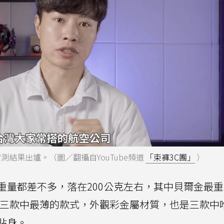
實測結果出爐。（圖／翻攝自YouTube頻道
「束褲3C團」
）
重量都差不多，落在200公克左右，其中貝爾金最
er是三款中最薄的款式，外觀彩金屬材質，也是三款中
貼身。