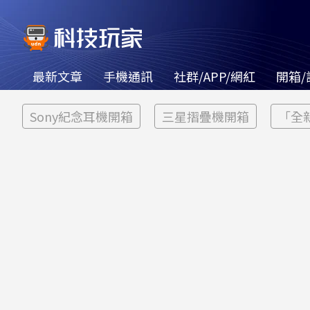
最新文章
手機通訊
社群/APP/網紅
開箱/
Sony紀念耳機開箱
三星摺疊機開箱
「全