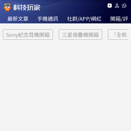
最新文章
手機通訊
社群/APP/網紅
開箱/評
Sony紀念耳機開箱
三星摺疊機開箱
「全新