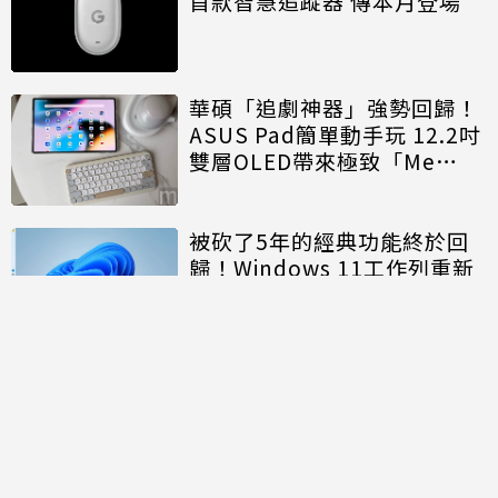
首款智慧追蹤器 傳本月登場
華碩「追劇神器」強勢回歸！
ASUS Pad簡單動手玩 12.2吋
雙層OLED帶來極致「Me
Time」
被砍了5年的經典功能終於回
歸！Windows 11工作列重新
開放「上下左右」自由移動
討論區
共有
0
則留言