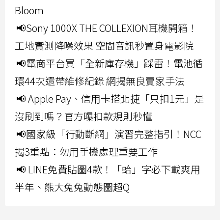
Bloom
📢Sony 1000X THE COLLEXION耳機開箱！
工地實測降噪效果 空間音訊秒置身電影院
📢電商平台買「全新庫存機」踩雷！電池循
環44次還帶維修紀錄 網揭無良賣家手法
📢 Apple Pay、信用卡搭北捷「只扣1元」是
沒刷到嗎？官方曝扣款規則秒懂
📢國家級「行動斷網」演習完整指引！NCC
揭3重點：勿用手機處理重要工作
📢 LINE免費貼圖4款！「蛤」字必下載爽用
半年、熊大兔兔動態圖超Q