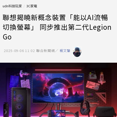
udn科技玩家
3C家電
聯想揭曉新概念裝置「能以AI流暢
切換螢幕」 同步推出第二代Legion
Go
2025-09-06 11:02
聯合新聞網／
楊又肇