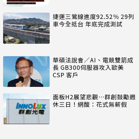
捷運三鶯線進度92.52％ 29列
車今全抵台 年底完成測試
華碩法說會／AI、電競雙箭成
長 GB300伺服器攻入歐美
CSP 客戶
面板H2展望悲觀⋯群創鼓勵週
休三日！網酸：花式無薪假