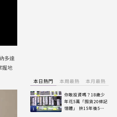
容納多達
掌握地
本日熱門
本周最熱
本月最熱
你敢投資嗎？18歲少
年花5萬「囤貨20條記
憶體」 拚15年後5倍
賣出