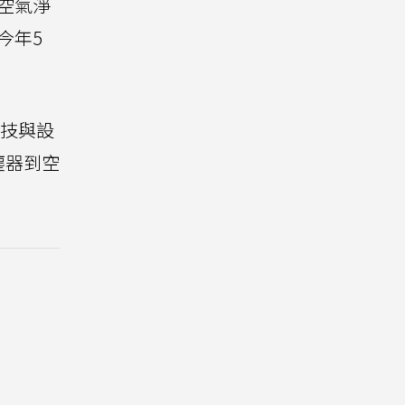
、空氣淨
今年5
科技與設
塵器到空