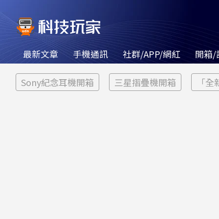
最新文章
手機通訊
社群/APP/網紅
開箱/
Sony紀念耳機開箱
三星摺疊機開箱
「全