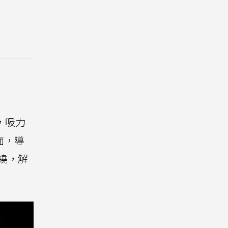
達，吸力
面，導
纏繞，解