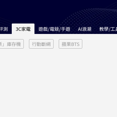
評測
3C家電
遊戲/電競/手遊
AI浪潮
教學/工
新」庫存機
行動斷網
蘋果BTS