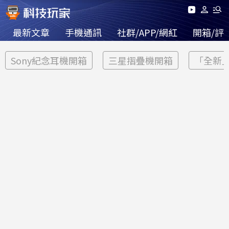
最新文章
手機通訊
社群/APP/網紅
開箱/評
Sony紀念耳機開箱
三星摺疊機開箱
「全新