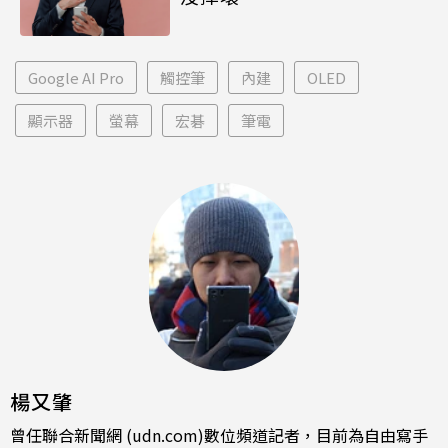
Google AI Pro
觸控筆
內建
OLED
顯示器
螢幕
宏碁
筆電
楊又肇
曾任聯合新聞網 (udn.com)數位頻道記者，目前為自由寫手