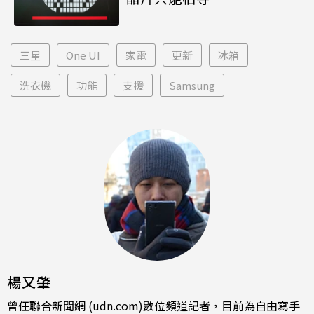
三星
One UI
家電
更新
冰箱
洗衣機
功能
支援
Samsung
楊又肇
曾任聯合新聞網 (udn.com)數位頻道記者，目前為自由寫手