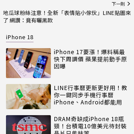
下一則
地瓜球粉絲注意！全新「表情貼小傢伙」LINE貼圖來
了 網讚：竟有曬黑款
iPhone 18
iPhone 17要漲！爆料稱最
快下周調價 蘋果提前動手原
因曝
LINE行事曆更新更好用！教
你一鍵同步手機行事曆
iPhone、Android都能用
DRAM奇缺成iPhone 18瓶
頸！台積電10億美元待封裝
晶片只能枯等