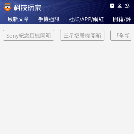
最新文章
手機通訊
社群/APP/網紅
開箱/評
Sony紀念耳機開箱
三星摺疊機開箱
「全新