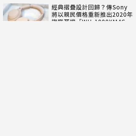
經典摺疊設計回歸？傳Sony
將以親民價格重新推出2020年
旗艦耳機「WH-1000XM4C」
討論區
共有
0
則留言
規範
回覆