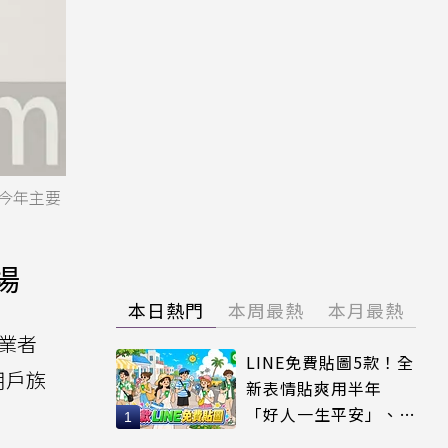
但今年主要
場
本日熱門
本周最熱
本月最熱
鏡業者
LINE免費貼圖5款！全
用戶族
新表情貼爽用半年
「好人一生平安」、
「好熱」必用