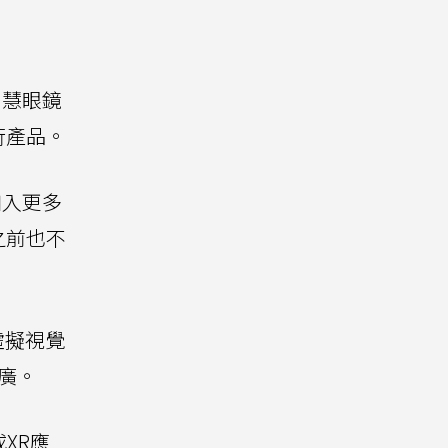
智慧眼鏡
行產品。
加入更多
之前也不
虛擬視覺
推廣。
XR應