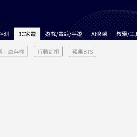
評測
3C家電
遊戲/電競/手遊
AI浪潮
教學/工
新」庫存機
行動斷網
蘋果BTS