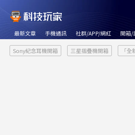
最新文章
手機通訊
社群/APP/網紅
開箱/
Sony紀念耳機開箱
三星摺疊機開箱
「全