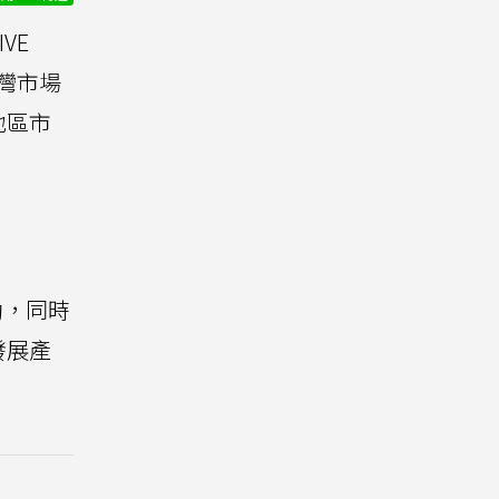
VE
灣市場
地區市
動，同時
發展產