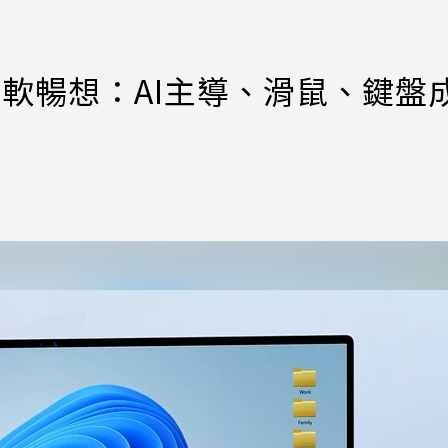
？微軟暢想：AI主導、滑鼠、鍵盤