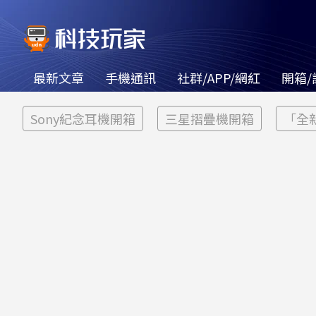
最新文章
手機通訊
社群/APP/網紅
開箱/
Sony紀念耳機開箱
三星摺疊機開箱
「全