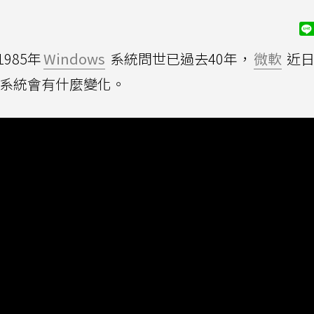
985年
Windows
系統問世已過去40年，
微軟
近日
ws系統會有什麼變化。