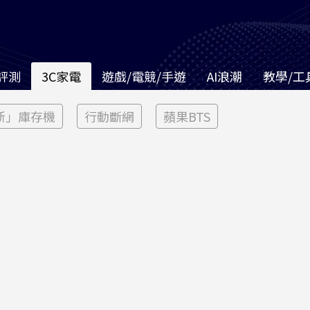
評測
3C家電
遊戲/電競/手遊
AI浪潮
教學/工
新」庫存機
行動斷網
蘋果BTS