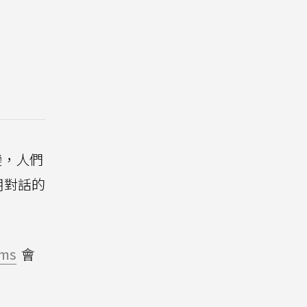
變，人們
用對話的
ms
會