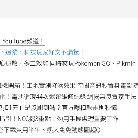
ouTube頻道！
ws按下追蹤，科技玩家好文不漏接！
a開箱！摺痕退散、多工效能 同時爽玩Pokemon GO、Pikmin
LLEXION耳機開箱！工地實測降噪效果 空間音訊秒置身電影
雷！電池循環44次還帶維修紀錄 網揭無良賣家手法
北捷「只扣1元」是沒刷到嗎？官方曝扣款規則秒懂
指引！NCC揭3重點：勿用手機處理重要工作
」字必下載爽用半年、熊大兔兔動態圖超Q