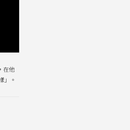
，在他
樣」。