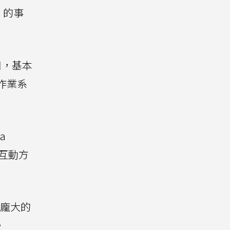
」的事
用，基本
作業系
a
的互動方
量龐大的
。