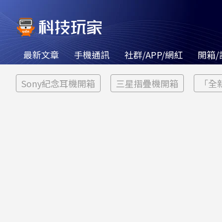
最新文章
手機通訊
社群/APP/網紅
開箱/
Sony紀念耳機開箱
三星摺疊機開箱
「全