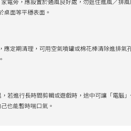
家電旁，應設置於通風良好處，勿遮住進風／排風
於桌面等平穩表面。
，應定期清理，可用空氣噴罐或棉花棒清除進排氣
。
溫，若進行長時間剪輯或遊戲時，途中可讓「電腦」
自己也能暫時喘口氣。