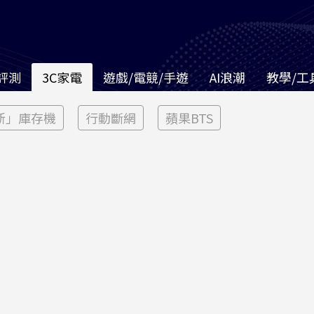
評測
3C家電
遊戲/電競/手遊
AI浪潮
教學/工
新」庫存機
行動斷網
蘋果BTS