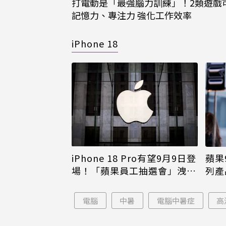
打電動是「最強腦力訓練」！2類遊戲
記憶力、專注力 強化工作效率
iPhone 18
iPhone 18 Pro有望9月9日登
蘋果
場！「蘋果員工抽選會」洩端
列產
倪
倖免
電腦
中暑
電腦中暑症
高