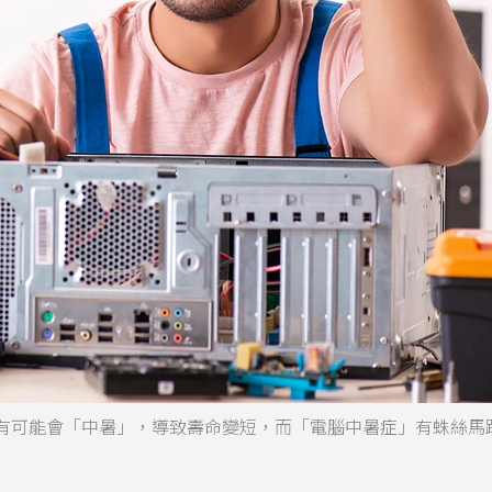
有可能會「中暑」，導致壽命變短，而「電腦中暑症」有蛛絲馬