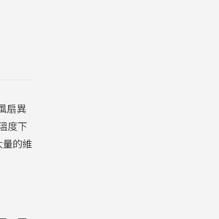
風扇異
溫度下
大量的維