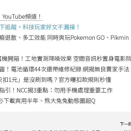
ouTube頻道！
ws按下追蹤，科技玩家好文不漏接！
a開箱！摺痕退散、多工效能 同時爽玩Pokemon GO、Pikmin
LLEXION耳機開箱！工地實測降噪效果 空間音訊秒置身電影
雷！電池循環44次還帶維修紀錄 網揭無良賣家手法
北捷「只扣1元」是沒刷到嗎？官方曝扣款規則秒懂
指引！NCC揭3重點：勿用手機處理重要工作
」字必下載爽用半年、熊大兔兔動態圖超Q
下一