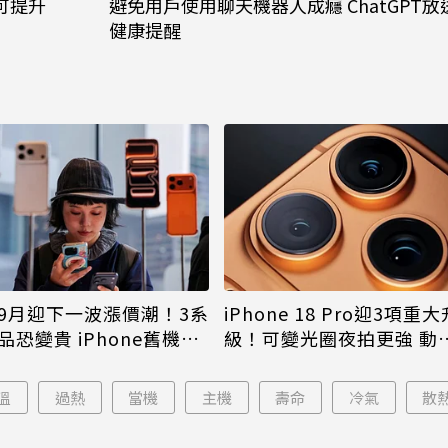
可提升
避免用戶使用聊天機器人成癮 ChatGPT放
健康提醒
9月迎下一波漲價潮！3系
iPhone 18 Pro迎3項重大
品恐變貴 iPhone舊機難
級！可變光圈夜拍更強 動
島大幅縮小
溫
過熱
當機
主機
壽命
冷氣
散