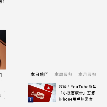
送1
本日熱門
本周最熱
本月最熱
升
態
超煩！YouTube新型
「小視窗廣告」惹怨
熱
iPhone用戶無需會員
輕鬆解決