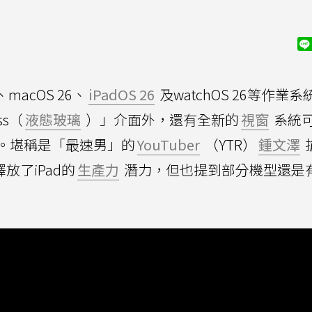
、macOS 26、
iPadOS 26
及watchOS 26等作業
ss（
液態玻璃
）」介面外，還有全新的
視窗
系統
。堪稱是「最速男」的
YouTuber
（YTR）
鍾文澤
釋放了iPad的
生產力
潛力，但也提到部分機型還是