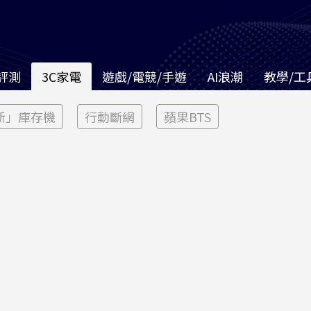
評測
3C家電
遊戲/電競/手遊
AI浪潮
教學/工
新」庫存機
行動斷網
蘋果BTS