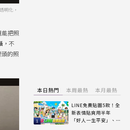
成透明化，
還能把照
攝，不
裡頭的照
本日熱門
本周最熱
本月最熱
LINE免費貼圖5款！全
新表情貼爽用半年
「好人一生平安」、
「好熱」必用