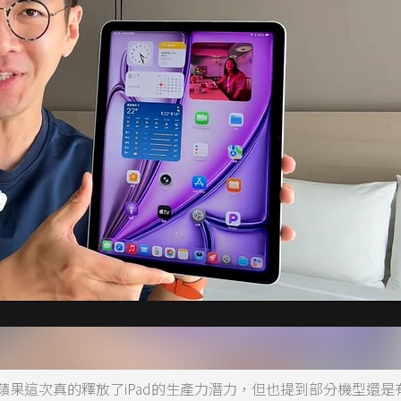
6，認為蘋果這次真的釋放了iPad的生產力潛力，但也提到部分機型還是