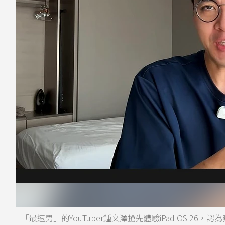
「最速男」的YouTuber鍾文澤搶先體驗iPad OS 2