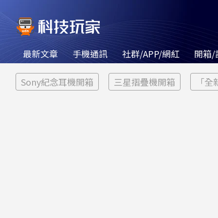
最新文章
手機通訊
社群/APP/網紅
開箱/
Sony紀念耳機開箱
三星摺疊機開箱
「全