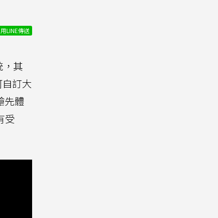
用LINE傳送
系統，其
可自訂大
搶先體
有受