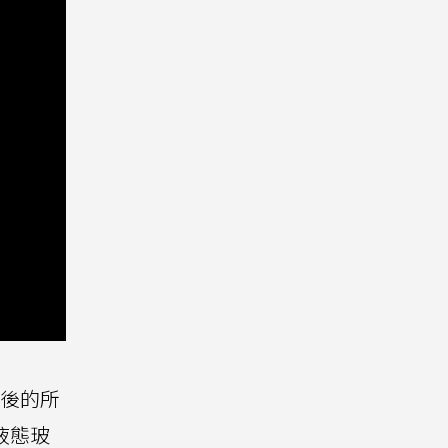
代以後的所
新液態玻