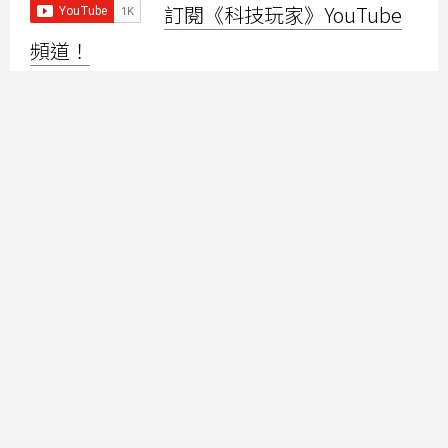
訂閱《科技玩家》YouTube
頻道！
💡
追新聞》》在Google News按下追蹤，科
技玩家好文不漏接！
📢 Galaxy Z Fold8 Ultra開箱！摺痕退散、多
工效能 同時爽玩Pokemon GO、Pikmin
Bloom
📢Sony 1000X THE COLLEXION耳機開箱！
工地實測降噪效果 空間音訊秒置身電影院
📢電商平台買「全新庫存機」踩雷！電池循
環44次還帶維修紀錄 網揭無良賣家手法
📢 Apple Pay、信用卡搭北捷「只扣1元」是
沒刷到嗎？官方曝扣款規則秒懂