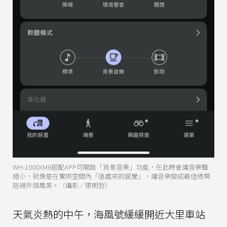
WH-1000XM6搭配APP可開啟「背景音樂」功能，在此時會讓音樂聲
縮小，就像是在實際空間內「遠處來的感覺」，讓音樂變成最佳綠葉
陪襯外頭風景。（攝影／張明哲）
天氣炎熱的中午，海風號緩緩開近大里車站