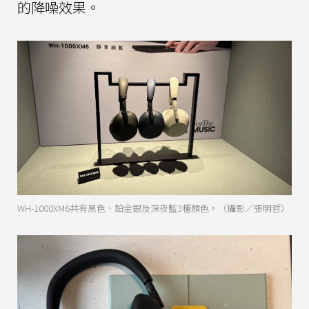
的降噪效果。
WH-1000XM6共有黑色、鉑金銀及深夜藍3種顏色。（攝影／張明哲）