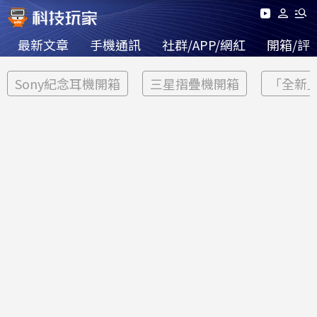
最新文章
手機通訊
社群/APP/網紅
開箱/評
Sony紀念耳機開箱
三星摺疊機開箱
「全新