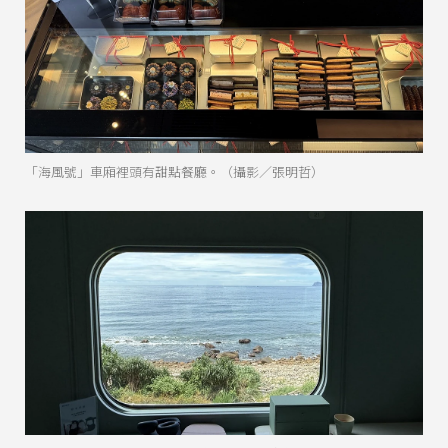
「海風號」車廂裡頭有甜點餐廳。（攝影／張明哲）