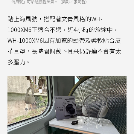
「海風號」可沿途觀看美景。（攝影／張明哲）
踏上海風號，搭配著文青風格的WH-
1000XM6正適合不過，近4小時的旅途中，
WH-1000XM6因有加寬的頭帶及柔軟貼合皮
革耳罩，長時間佩戴下耳朵仍舒適不會有太
多壓力。