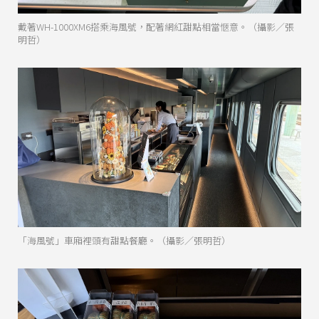
戴著WH-1000XM6搭乘海風號，配著網紅甜點相當愜意。（攝影／張
明哲）
「海風號」車廂裡頭有甜點餐廳。（攝影／張明哲）