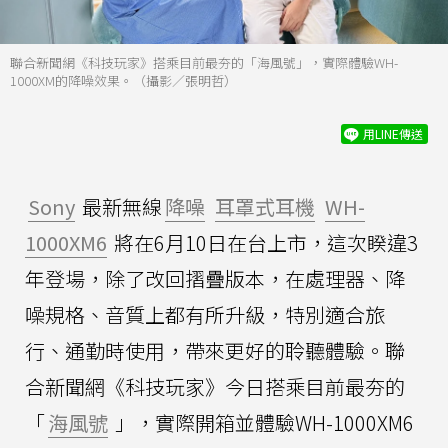
聯合新聞網《科技玩家》搭乘目前最夯的「海風號」，實際體驗WH-
1000XM的降噪效果。（攝影／張明哲）
用LINE傳送
Sony
最新無線
降噪
耳罩式耳機
WH-
1000XM6
將在6月10日在台上市，這次睽違3
年登場，除了改回摺疊版本，在處理器、降
噪規格、音質上都有所升級，特別適合旅
行、通勤時使用，帶來更好的聆聽體驗。聯
合新聞網《科技玩家》今日搭乘目前最夯的
「
海風號
」，實際開箱並體驗WH-1000XM6