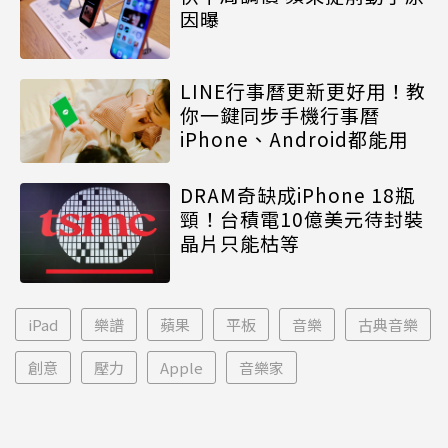
因曝
LINE行事曆更新更好用！教
你一鍵同步手機行事曆
iPhone、Android都能用
DRAM奇缺成iPhone 18瓶
頸！台積電10億美元待封裝
晶片只能枯等
iPad
樂譜
蘋果
平板
音樂
古典音樂
創意
壓力
Apple
音樂家