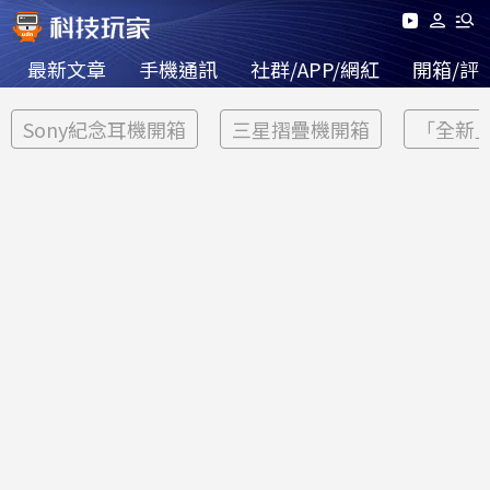
最新文章
手機通訊
社群/APP/網紅
開箱/評
Sony紀念耳機開箱
三星摺疊機開箱
「全新