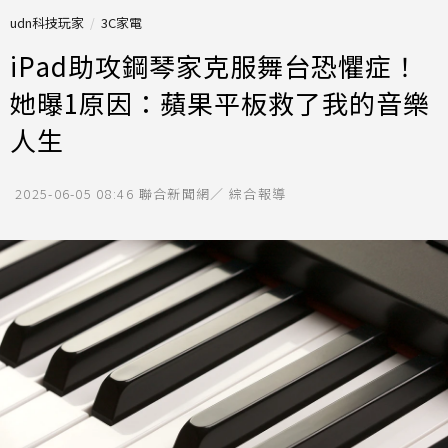
udn科技玩家
3C家電
iPad助攻鋼琴家克服舞台恐懼症！
她曝1原因：蘋果平板救了我的音樂
人生
2025-06-05 08:46
聯合新聞網／ 綜合報導