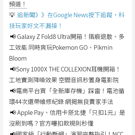
頻道！
💡
追新聞》》在Google News按下追蹤，科
技玩家好文不漏接！
📢 Galaxy Z Fold8 Ultra開箱！摺痕退散、多
工效能 同時爽玩Pokemon GO、Pikmin
Bloom
📢Sony 1000X THE COLLEXION耳機開箱！
工地實測降噪效果 空間音訊秒置身電影院
📢電商平台買「全新庫存機」踩雷！電池循
環44次還帶維修紀錄 網揭無良賣家手法
📢 Apple Pay、信用卡搭北捷「只扣1元」是
沒刷到嗎？官方曝扣款規則秒懂
📢國家級「行動斷網」演習完整指引！NCC