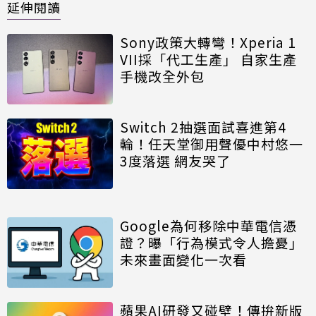
延伸閱讀
Sony政策大轉彎！Xperia 1
VII採「代工生產」 自家生產
手機改全外包
Switch 2抽選面試喜進第4
輪！任天堂御用聲優中村悠一
3度落選 網友哭了
Google為何移除中華電信憑
證？曝「行為模式令人擔憂」
未來畫面變化一次看
蘋果AI研發又碰壁！傳拚新版