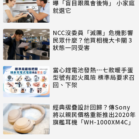
曝「盲目跟風會後悔」 小家庭
就選它
NCC沒委員「滅團」危機影響
民眾什麼？他買相機大卡關 3
狀態一同受害
當心鋰電池發熱…七款暖手蛋
型號有起火風險 標準局要求召
回、下架
經典摺疊設計回歸？傳Sony
將以親民價格重新推出2020年
旗艦耳機「WH-1000XM4C」