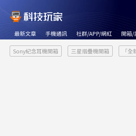
最新文章
手機通訊
社群/APP/網紅
開箱/
Sony紀念耳機開箱
三星摺疊機開箱
「全