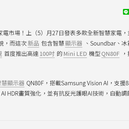
慧家電市場！上（5）月27日發表多款全新智慧家電，
面貌，而這次
新品
包含智慧
顯示器
、Soundbar、
視
首度推出高達
100吋
的
Mini LED
機型
QN80F
，
智慧顯示器
QN80F，搭載Samsung Vision AI，支援
、AI HDR畫質強化，並有抗反光護眼AI技術，自動調