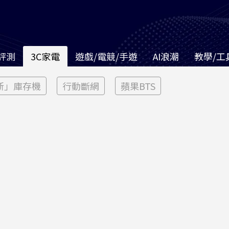
評測
3C家電
遊戲/電競/手遊
AI浪潮
教學/工
新」庫存機
行動斷網
蘋果BTS