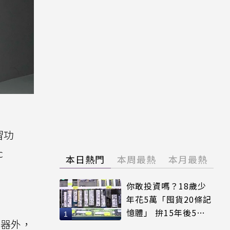
習功
c
本日熱門
本周最熱
本月最熱
你敢投資嗎？18歲少
年花5萬「囤貨20條記
憶體」 拚15年後5倍
示器外，
賣出