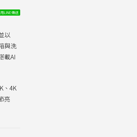
用LINE傳送
並以
冰箱與洗
搭載AI
8K、4K
節亮