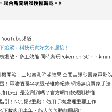
，聯合新聞網獲授權轉載。》
ouTube頻道！
ws按下追蹤，科技玩家好文不漏接！
a開箱！摺痕退散、多工效能 同時爽玩Pokemon GO、Pikmin
LLEXION耳機開箱！工地實測降噪效果 空間音訊秒置身電影
雷！電池循環44次還帶維修紀錄 網揭無良賣家手法
北捷「只扣1元」是沒刷到嗎？官方曝扣款規則秒懂
指引！NCC揭3重點：勿用手機處理重要工作
」字必下載爽用半年、熊大兔兔動態圖超Q