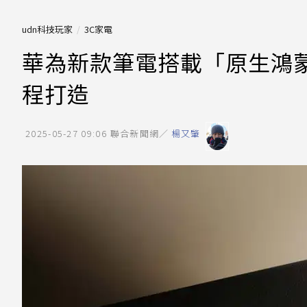
udn科技玩家
3C家電
華為新款筆電搭載「原生鴻蒙
程打造
2025-05-27 09:06
聯合新聞網／
楊又肇