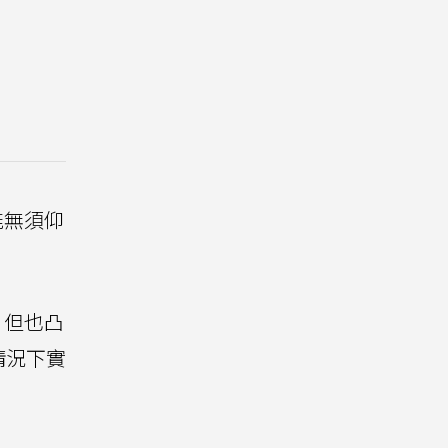
能無須仰
，但也凸
情況下實