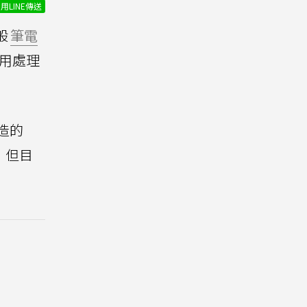
用LINE傳送
般
筆電
用處理
造的
，但目