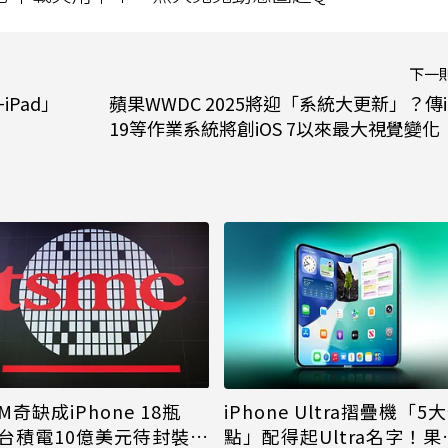
下一
iPad」
蘋果WWDC 2025將迎「系統大更新」？傳i
19等作業系統將創iOS 7以來最大視覺變化
M奇缺成iPhone 18瓶
iPhone Ultra摺疊機「5
台積電10億美元待封裝晶
點」配得起Ultra名字！果