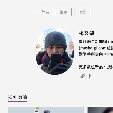
片只
華為
筆電
鴻蒙
楊又肇
曾任聯合新聞網 (u
(mashdigi
歡隨手撰寫內容介
更多數位新品、技
延伸閱讀