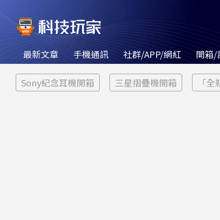
最新文章
手機通訊
社群/APP/網紅
開箱/
Sony紀念耳機開箱
三星摺疊機開箱
「全