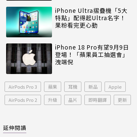
iPhone Ultra摺疊機「5大
特點」配得起Ultra名字！
果粉看完更心動
iPhone 18 Pro有望9月9日
登場！「蘋果員工抽選會」
洩端倪
AirPods Pro 3
蘋果
耳機
新品
Apple
AirPods Pro 2
升級
晶片
即時翻譯
更新
延伸閱讀