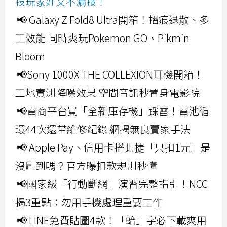
技玩家好文不漏接！
📢 Galaxy Z Fold8 Ultra開箱！摺痕退散、多
工效能 同時爽玩Pokemon GO、Pikmin
Bloom
📢Sony 1000X THE COLLEXION耳機開箱！
工地實測降噪效果 空間音訊秒置身電影院
📢電商平台買「全新庫存機」踩雷！電池循
環44次還帶維修紀錄 網揭無良賣家手法
📢 Apple Pay、信用卡搭北捷「只扣1元」是
沒刷到嗎？官方曝扣款規則秒懂
📢國家級「行動斷網」演習完整指引！NCC
揭3重點：勿用手機處理重要工作
📢 LINE免費貼圖4款！「蛤」字必下載爽用