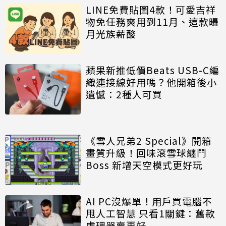
LINE免費貼圖4款！可愛吉祥
物免任務爽用到11月、這款曝
月光族薪酸
蘋果新推低價Beats USB-C編
織連接線好用嗎？他開箱後小
遺憾：2種人可買
《雪人兄弟2 Special》開箱
畫質升級！回味滾雪球纏鬥
Boss 新增天空模式更好玩
AI PC沒爆單！用戶買電腦不
甩人工智慧 只看1關鍵：舊款
處理器賣更好