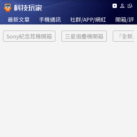
最新文章
手機通訊
社群/APP/網紅
開箱/評
Sony紀念耳機開箱
三星摺疊機開箱
「全新