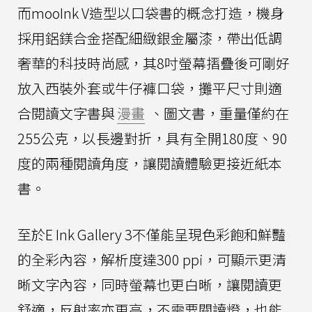
而mooInk V造型以口袋書的概念打造，機身
採用鋁鎂合金搭配細緻銀金屬漆，帶出低調
奢華的科技時尚感，其8吋螢幕摺疊後可剛好
放入西裝外套或牛仔褲口袋，攤平尺寸則適
合閱讀文字書與
漫畫
、圖文書，重量僅約在
255公克，以長邊對折，具有全開180度、90
度的兩種閱讀角度，讓閱讀體驗更接近紙本
書。
至於E Ink Gallery 3不僅能呈現色彩飽和鮮豔
的全彩內容，解析度達300 ppi，可顯示更清
晰文字內容，同時螢幕也更白晰，讓閱讀更
舒適，反射率亦更高，不需要閱讀燈，也能