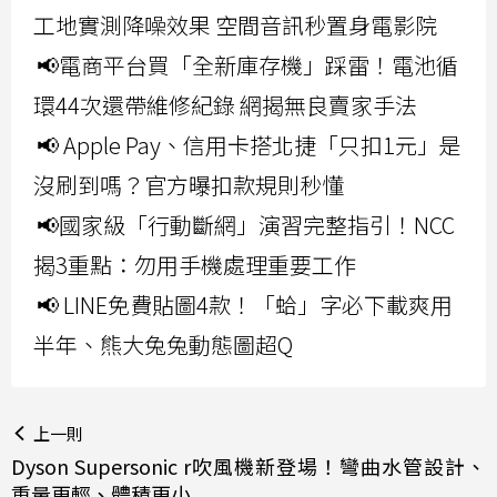
工地實測降噪效果 空間音訊秒置身電影院
📢電商平台買「全新庫存機」踩雷！電池循
環44次還帶維修紀錄 網揭無良賣家手法
📢 Apple Pay、信用卡搭北捷「只扣1元」是
沒刷到嗎？官方曝扣款規則秒懂
📢國家級「行動斷網」演習完整指引！NCC
揭3重點：勿用手機處理重要工作
📢 LINE免費貼圖4款！「蛤」字必下載爽用
半年、熊大兔兔動態圖超Q
上一則
Dyson Supersonic r吹風機新登場！彎曲水管設計、
重量更輕、體積更小