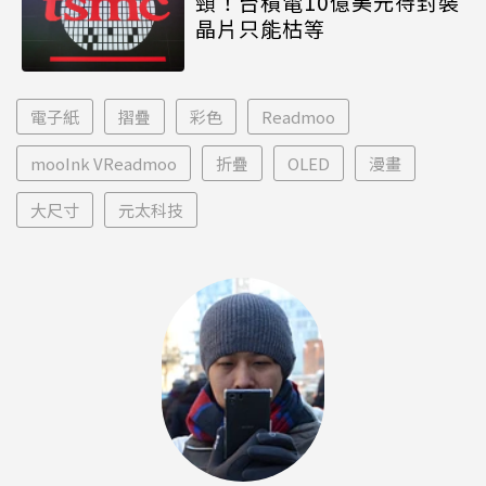
頸！台積電10億美元待封裝
晶片只能枯等
電子紙
摺疊
彩色
Readmoo
mooInk VReadmoo
折疊
OLED
漫畫
大尺寸
元太科技