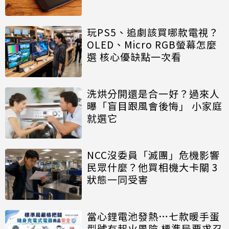
玩PS5、追劇該買哪款電視？
OLED、Micro RGB螢幕怎麼
選 核心優缺點一次看
洗烘分開還是合一好？過來人
曝「盲目跟風會後悔」 小家庭
就選它
NCC沒委員「滅團」危機影響
民眾什麼？他買相機大卡關 3
狀態一同受害
當心鋰電池發熱…七款暖手蛋
型號有起火風險 標準局要求召