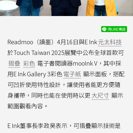
用LINE傳送
Readmoo（讀墨）4月16日與E Ink
元太科技
於Touch Taiwan 2025展覽中公布全球首款可
摺疊
彩色
電子書閱讀器mooInk V，其中採
用E Ink Gallery 3彩色
電子紙
顯示面板，搭配
可凹折使用特性設計，讓使用者能更方便隨
身攜帶，同時也能在使用時以更
大尺寸
顯示
範圍觀看內容。
E Ink董事長李政昊表示，可摺疊顯示技術是