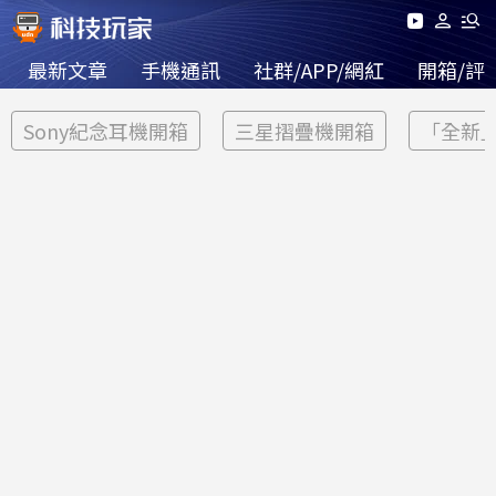
最新文章
手機通訊
社群/APP/網紅
開箱/評
Sony紀念耳機開箱
三星摺疊機開箱
「全新