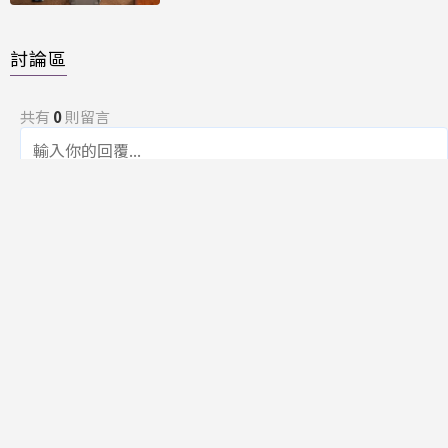
討論區
共有
0
則留言
規範
回覆
還沒有留言，成為第一個發言的人吧！