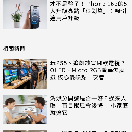
才不是盤子！iPhone 16e的5
大升級亮點「很划算」：吸引
這用戶升級
相關新聞
玩PS5、追劇該買哪款電視？
OLED、Micro RGB螢幕怎麼
選 核心優缺點一次看
洗烘分開還是合一好？過來人
曝「盲目跟風會後悔」 小家庭
就選它