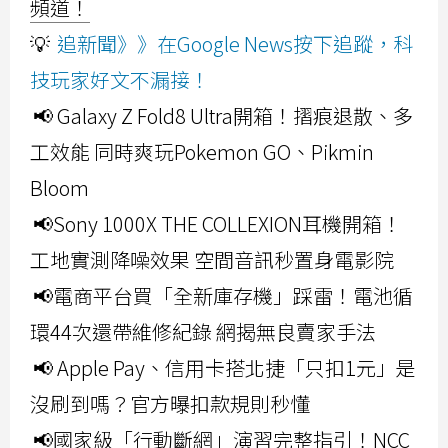
頻道！
💡
追新聞》》在Google News按下追蹤，科
技玩家好文不漏接！
📢 Galaxy Z Fold8 Ultra開箱！摺痕退散、多
工效能 同時爽玩Pokemon GO、Pikmin
Bloom
📢Sony 1000X THE COLLEXION耳機開箱！
工地實測降噪效果 空間音訊秒置身電影院
📢電商平台買「全新庫存機」踩雷！電池循
環44次還帶維修紀錄 網揭無良賣家手法
📢 Apple Pay、信用卡搭北捷「只扣1元」是
沒刷到嗎？官方曝扣款規則秒懂
📢國家級「行動斷網」演習完整指引！NCC