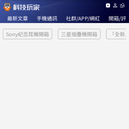
最新文章
手機通訊
社群/APP/網紅
開箱/評
Sony紀念耳機開箱
三星摺疊機開箱
「全新