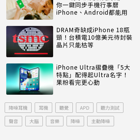
你一鍵同步手機行事曆
iPhone、Android都能用
DRAM奇缺成iPhone 18瓶
頸！台積電10億美元待封裝
晶片只能枯等
iPhone Ultra摺疊機「5大
特點」配得起Ultra名字！
果粉看完更心動
降噪耳機
耳機
聽覺
APD
聽力測試
聲音
大腦
音樂
降噪
主動降噪