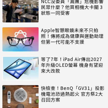
NCC沒委員「滅團」危機影響
民眾什麼？他買相機大卡關 3
狀態一同受害
Apple智慧眼鏡未來不只拍
照！傳將成為健康與運動助理
但第一代可能不支援
等了7年！iPad Air傳出2027
年升級OLED螢幕 機身有望迎
來大改款
快檢查！BenQ「GV31」投影
機電池恐過熱起火 官方祭2大
召回方案