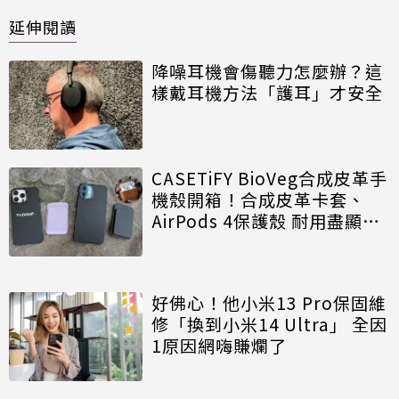
延伸閱讀
降噪耳機會傷聽力怎麼辦？這
樣戴耳機方法「護耳」才安全
CASETiFY BioVeg合成皮革手
機殼開箱！合成皮革卡套、
AirPods 4保護殼 耐用盡顯低
調質感
好佛心！他小米13 Pro保固維
修「換到小米14 Ultra」 全因
1原因網嗨賺爛了