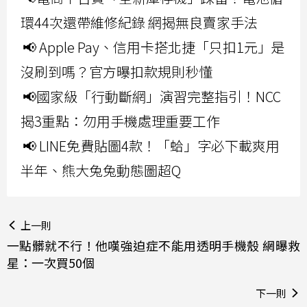
環44次還帶維修紀錄 網揭無良賣家手法
📢 Apple Pay、信用卡搭北捷「只扣1元」是
沒刷到嗎？官方曝扣款規則秒懂
📢國家級「行動斷網」演習完整指引！NCC
揭3重點：勿用手機處理重要工作
📢 LINE免費貼圖4款！「蛤」字必下載爽用
半年、熊大兔兔動態圖超Q
上一則
一點髒就不行！他嘆強迫症不能用透明手機殼 網曝救
星：一次買50個
下一則