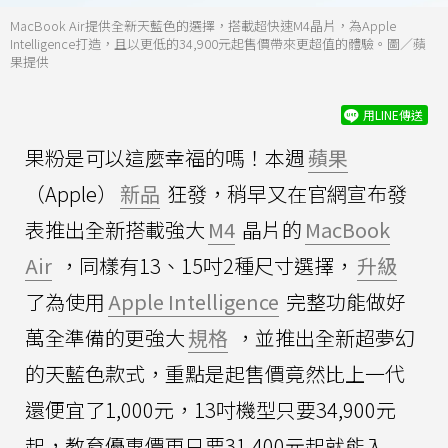
MacBook Air提供全新天藍色的選擇，搭載超快速M4晶片，為Apple
Intelligence打造，且以更低的34,900元起售價帶來更超值的體驗。圖／蘋
果提供
用LINE傳送
果粉是可以這麼幸福的嗎！本週
蘋果
（Apple）
新品
狂發，稍早又在官網宣布發
表推出全新搭載強大
M4
晶片的
MacBook
Air
，同樣有13、15吋2種尺寸選擇，
升級
了為使用
Apple Intelligence
完整功能做好
萬全準備的更強大
規格
，並推出全新超夢幻
的天藍色款式，重點是起售價竟然比上一代
還便宜了1,000元，13吋機型只要34,900元
起，教育優惠價更只要31,400元起就能入