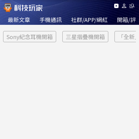
最新文章
手機通訊
社群/APP/網紅
開箱/評
Sony紀念耳機開箱
三星摺疊機開箱
「全新