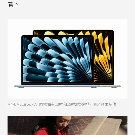
者。
M4版MacBook Air同樣備有13吋和15吋2款機型。圖／蘋果提供