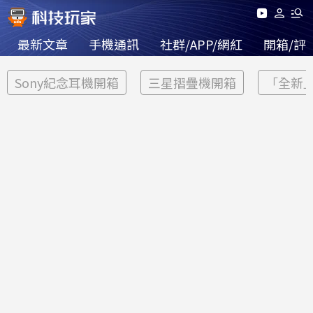
最新文章
手機通訊
社群/APP/網紅
開箱/評
Sony紀念耳機開箱
三星摺疊機開箱
「全新