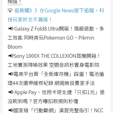
頻道！
💡
追新聞》》在Google News按下追蹤，科
技玩家好文不漏接！
📢 Galaxy Z Fold8 Ultra開箱！摺痕退散、多
工效能 同時爽玩Pokemon GO、Pikmin
Bloom
📢Sony 1000X THE COLLEXION耳機開箱！
工地實測降噪效果 空間音訊秒置身電影院
📢電商平台買「全新庫存機」踩雷！電池循
環44次還帶維修紀錄 網揭無良賣家手法
📢 Apple Pay、信用卡搭北捷「只扣1元」是
沒刷到嗎？官方曝扣款規則秒懂
📢國家級「行動斷網」演習完整指引！NCC