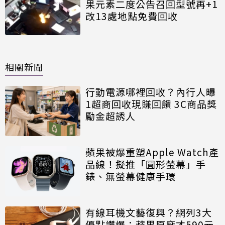
果元素二度公告召回型號再+1
改13處地點免費回收
相關新聞
行動電源哪裡回收？內行人曝
1超商回收現賺回饋 3C商品獎
勵金超誘人
蘋果被爆重塑Apple Watch產
品線！擬推「圓形螢幕」手
錶、無螢幕健康手環
有線耳機文藝復興？網列3大
優點讚爆：蘋果原廠才590元