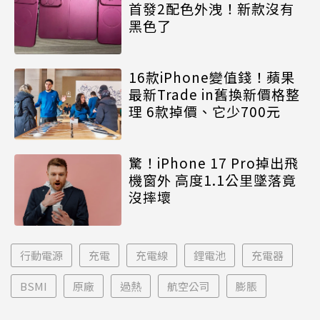
首發2配色外洩！新款沒有
黑色了
16款iPhone變值錢！蘋果
最新Trade in舊換新價格整
理 6款掉價、它少700元
驚！iPhone 17 Pro掉出飛
機窗外 高度1.1公里墜落竟
沒摔壞
行動電源
充電
充電線
鋰電池
充電器
BSMI
原廠
過熱
航空公司
膨脹