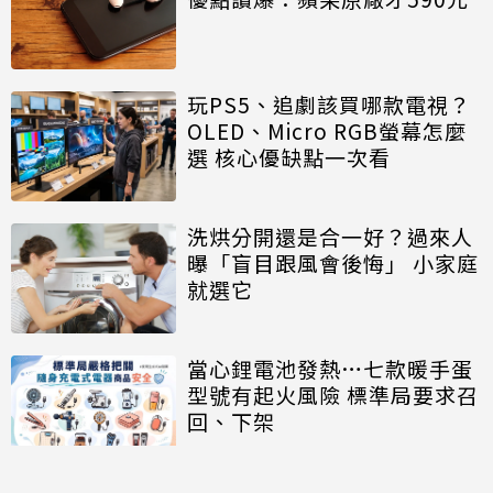
玩PS5、追劇該買哪款電視？
OLED、Micro RGB螢幕怎麼
選 核心優缺點一次看
洗烘分開還是合一好？過來人
曝「盲目跟風會後悔」 小家庭
就選它
當心鋰電池發熱…七款暖手蛋
型號有起火風險 標準局要求召
回、下架