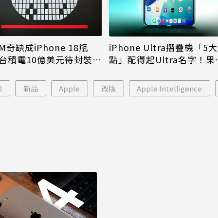
M奇缺成iPhone 18瓶
iPhone Ultra摺疊機「5
台積電10億美元待封裝晶
點」配得起Ultra名字！果
能枯等
看完更心動
0
新品
Apple
改版
Apple Intelligence