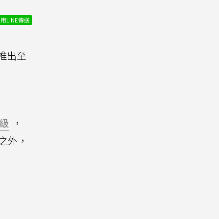
用LINE傳送
月推出至
級
，
此之外，