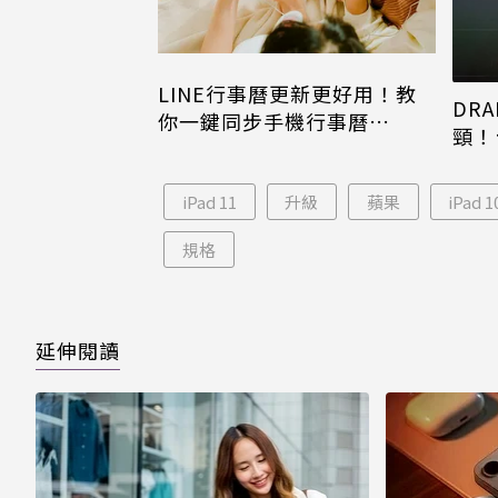
LINE行事曆更新更好用！教
DRA
你一鍵同步手機行事曆
頸！
iPhone、Android都能用
片只
iPad 11
升級
蘋果
iPad 1
規格
延伸閱讀