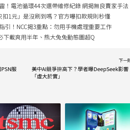
雷！電池循環44次還帶維修紀錄 網揭無良賣家手法
北捷「只扣1元」是沒刷到嗎？官方曝扣款規則秒懂
指引！NCC揭3重點：勿用手機處理重要工作
」字必下載爽用半年、熊大兔兔動態圖超Q
下一
PSN服
美中AI競爭拚高下？學者曝DeepSeek影響
「虛大於實」