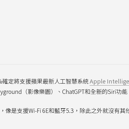
100%確定將支援蘋果最新人工智慧系統
Apple Intellig
layground（影像樂園）、ChatGPT和全新的Siri功
，像是支援Wi-Fi 6E和藍牙5.3，除此之外就沒有其