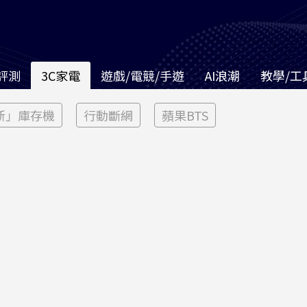
評測
3C家電
遊戲/電競/手遊
AI浪潮
教學/工
新」庫存機
行動斷網
蘋果BTS