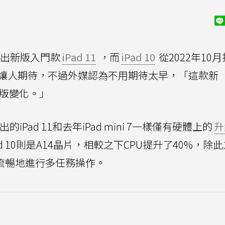
季推出新版入門款
iPad 11
，而
iPad 10
從2022年10
讓人期待，不過外媒認為不用期待太早，「這款新
著改版變化。」
iPad 11和去年iPad mini 7一樣僅有硬體上的
升
而iPad 10則是A14晶片，相較之下CPU提升了40%，除
更流暢地進行多任務操作。