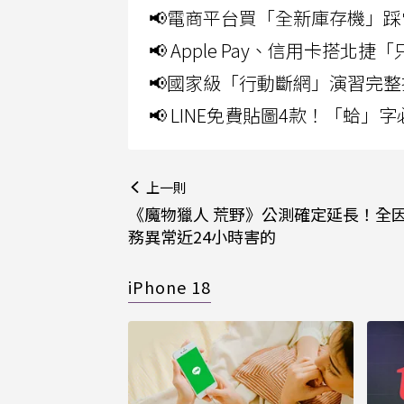
📢電商平台買「全新庫存機」踩
📢 Apple Pay、信用卡搭
📢國家級「行動斷網」演習完整
📢 LINE免費貼圖4款！「蛤
上一則
《魔物獵人 荒野》公測確定延長！全因
務異常近24小時害的
iPhone 18