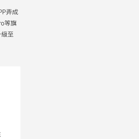
PP弄成
ro等旗
升級至
院