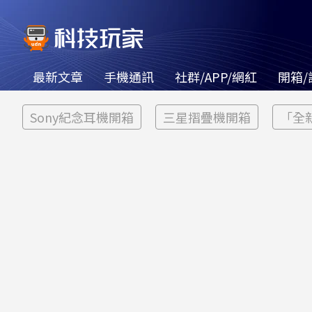
最新文章
手機通訊
社群/APP/網紅
開箱/
Sony紀念耳機開箱
三星摺疊機開箱
「全