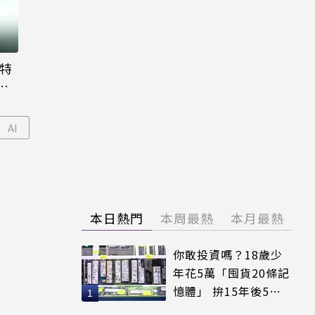
大特
粉
AI
本日熱門
本周最熱
本月最熱
你敢投資嗎？18歲少
年花5萬「囤貨20條記
憶體」 拚15年後5倍
賣出