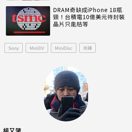
DRAM奇缺成iPhone 18瓶
頸！台積電10億美元待封裝
晶片只能枯等
Sony
MiniDV
MiniDisc
光碟
楊又肇