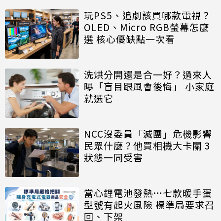
玩PS5、追劇該買哪款電視？
OLED、Micro RGB螢幕怎麼
選 核心優缺點一次看
洗烘分開還是合一好？過來人
曝「盲目跟風會後悔」 小家庭
就選它
NCC沒委員「滅團」危機影響
民眾什麼？他買相機大卡關 3
狀態一同受害
當心鋰電池發熱…七款暖手蛋
型號有起火風險 標準局要求召
回、下架