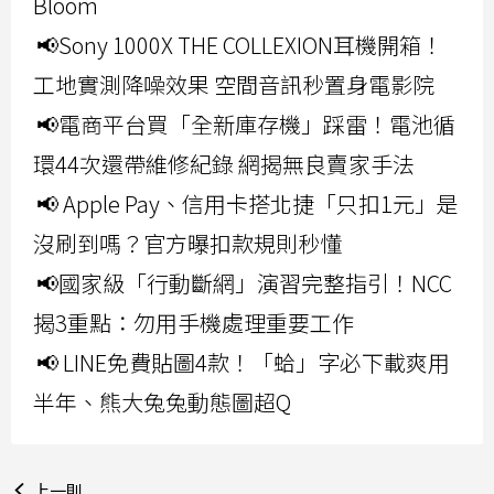
Bloom
📢Sony 1000X THE COLLEXION耳機開箱！
工地實測降噪效果 空間音訊秒置身電影院
📢電商平台買「全新庫存機」踩雷！電池循
環44次還帶維修紀錄 網揭無良賣家手法
📢 Apple Pay、信用卡搭北捷「只扣1元」是
沒刷到嗎？官方曝扣款規則秒懂
📢國家級「行動斷網」演習完整指引！NCC
揭3重點：勿用手機處理重要工作
📢 LINE免費貼圖4款！「蛤」字必下載爽用
半年、熊大兔兔動態圖超Q
上一則