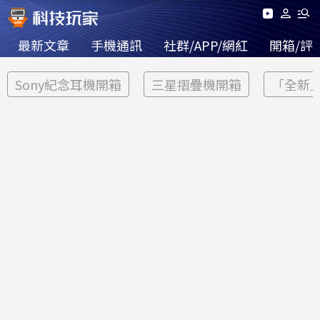
最新文章
手機通訊
社群/APP/網紅
開箱/評
Sony紀念耳機開箱
三星摺疊機開箱
「全新