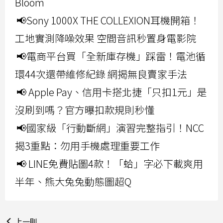
Bloom
📢Sony 1000X THE COLLEXION耳機開箱！
工地實測降噪效果 空間音訊秒置身電影院
📢電商平台買「全新庫存機」踩雷！電池循
環44次還帶維修紀錄 網揭無良賣家手法
📢 Apple Pay、信用卡搭北捷「只扣1元」是
沒刷到嗎？官方曝扣款規則秒懂
📢國家級「行動斷網」演習完整指引！NCC
揭3重點：勿用手機處理重要工作
📢 LINE免費貼圖4款！「蛤」字必下載爽用
半年、熊大兔兔動態圖超Q
上一則