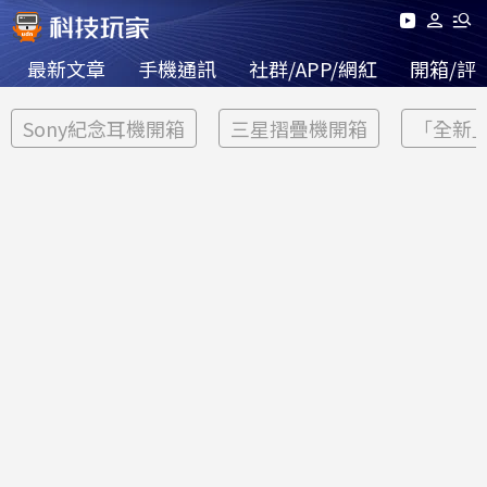
最新文章
手機通訊
社群/APP/網紅
開箱/評
Sony紀念耳機開箱
三星摺疊機開箱
「全新