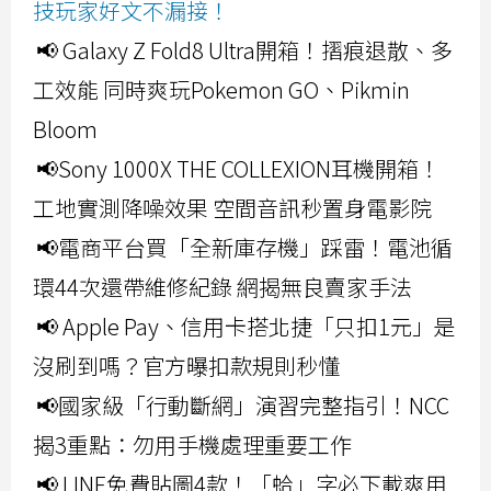
技玩家好文不漏接！
📢 Galaxy Z Fold8 Ultra開箱！摺痕退散、多
工效能 同時爽玩Pokemon GO、Pikmin
Bloom
📢Sony 1000X THE COLLEXION耳機開箱！
工地實測降噪效果 空間音訊秒置身電影院
📢電商平台買「全新庫存機」踩雷！電池循
環44次還帶維修紀錄 網揭無良賣家手法
📢 Apple Pay、信用卡搭北捷「只扣1元」是
沒刷到嗎？官方曝扣款規則秒懂
📢國家級「行動斷網」演習完整指引！NCC
揭3重點：勿用手機處理重要工作
📢 LINE免費貼圖4款！「蛤」字必下載爽用