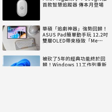
首款智慧追蹤器 傳本月登場
華碩「追劇神器」強勢回歸！
ASUS Pad簡單動手玩 12.2吋
雙層OLED帶來極致「Me
Time」
被砍了5年的經典功能終於回
歸！Windows 11工作列重新
開放「上下左右」自由移動
討論區
共有
0
則留言