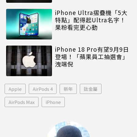
iPhone Ultra摺疊機「5大
特點」配得起Ultra名字！
果粉看完更心動
iPhone 18 Pro有望9月9日
登場！「蘋果員工抽選會」
洩端倪
Apple
AirPods 4
新年
鈦金屬
AirPods Max
iPhone