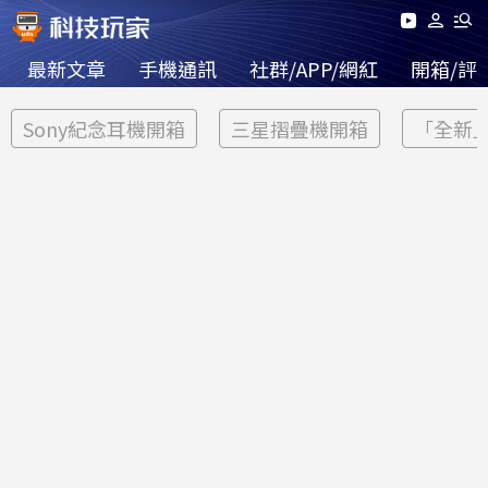
最新文章
手機通訊
社群/APP/網紅
開箱/評
Sony紀念耳機開箱
三星摺疊機開箱
「全新