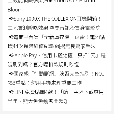
工效能 同時爽玩Pokemon GO、Pikmin
Bloom
📢Sony 1000X THE COLLEXION耳機開箱！
工地實測降噪效果 空間音訊秒置身電影院
📢電商平台買「全新庫存機」踩雷！電池循
環44次還帶維修紀錄 網揭無良賣家手法
📢 Apple Pay、信用卡搭北捷「只扣1元」是
沒刷到嗎？官方曝扣款規則秒懂
📢國家級「行動斷網」演習完整指引！NCC
揭3重點：勿用手機處理重要工作
📢 LINE免費貼圖4款！「蛤」字必下載爽用
半年、熊大兔兔動態圖超Q