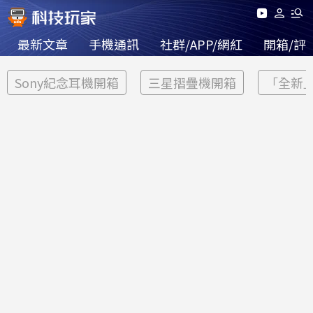
最新文章
手機通訊
社群/APP/網紅
開箱/評
Sony紀念耳機開箱
三星摺疊機開箱
「全新