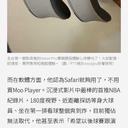
全台第一個取貨者的Vision Pro實機開箱體驗心得曝光了！大談配鏡、
舒適度、實際應用和遊戲體驗。（圖／PTT網友wosopu授權使用）
而在軟體方面，他認為Safari就夠用了，不用
買Moo Player。沉浸式影片中最棒的首推NBA
紀錄片，180度視野、近距離採訪等身大球
員、坐在第一排看球整個爽到炸，目前獨佔
無法取代，他甚至表示「希望以後球賽跟演