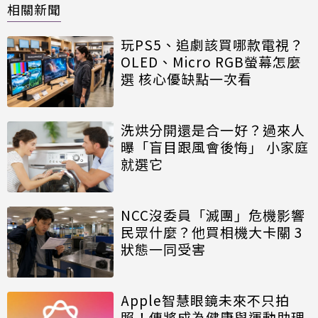
相關新聞
玩PS5、追劇該買哪款電視？
OLED、Micro RGB螢幕怎麼
選 核心優缺點一次看
洗烘分開還是合一好？過來人
曝「盲目跟風會後悔」 小家庭
就選它
NCC沒委員「滅團」危機影響
民眾什麼？他買相機大卡關 3
狀態一同受害
Apple智慧眼鏡未來不只拍
照！傳將成為健康與運動助理