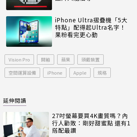
iPhone Ultra摺疊機「5大
特點」配得起Ultra名字！
果粉看完更心動
Vision Pro
開箱
蘋果
頭戴裝置
空間運算設備
iPhone
Apple
規格
延伸閱讀
27吋螢幕要買4K畫質嗎？內
行人勸敗：剛好甜蜜點 還有1
搭配最讚