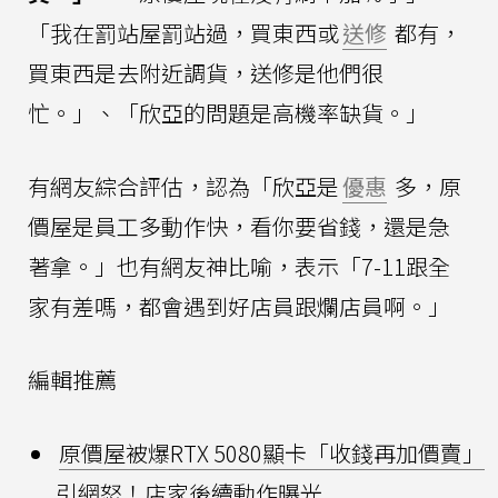
「我在罰站屋罰站過，買東西或
送修
都有，
買東西是去附近調貨，送修是他們很
忙。」、「欣亞的問題是高機率缺貨。」
有網友綜合評估，認為「欣亞是
優惠
多，原
價屋是員工多動作快，看你要省錢，還是急
著拿。」也有網友神比喻，表示「7-11跟全
家有差嗎，都會遇到好店員跟爛店員啊。」
編輯推薦
原價屋被爆RTX 5080顯卡「收錢再加價賣」
引網怒！店家後續動作曝光