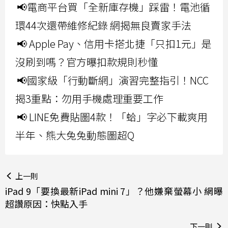
📢電商平台買「全新庫存機」踩雷！電池循
環44次還帶維修紀錄 網揭無良賣家手法
📢 Apple Pay、信用卡搭北捷「只扣1元」是
沒刷到嗎？官方曝扣款規則秒懂
📢國家級「行動斷網」演習完整指引！NCC
揭3重點：勿用手機處理重要工作
📢 LINE免費貼圖4款！「蛤」字必下載爽用
半年、熊大兔兔動態圖超Q
上一則
iPad 9「要換最新iPad mini 7」？他嫌棄螢幕小 網曝
超讚原因：快點入手
下一則