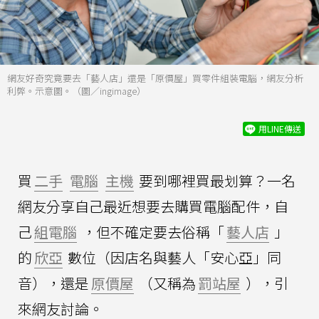
網友好奇究竟要去「藝人店」還是「原價屋」買零件組裝電腦，網友分析
利弊。示意圖。（圖／ingimage）
用LINE傳送
買
二手
電腦
主機
要到哪裡買最划算？一名
網友分享自己最近想要去購買電腦配件，自
己
組電腦
，但不確定要去俗稱「
藝人店
」
的
欣亞
數位（因店名與藝人「安心亞」同
音），還是
原價屋
（又稱為
罰站屋
），引
來網友討論。