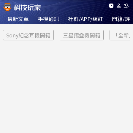
最新文章
手機通訊
社群/APP/網紅
開箱/評
Sony紀念耳機開箱
三星摺疊機開箱
「全新