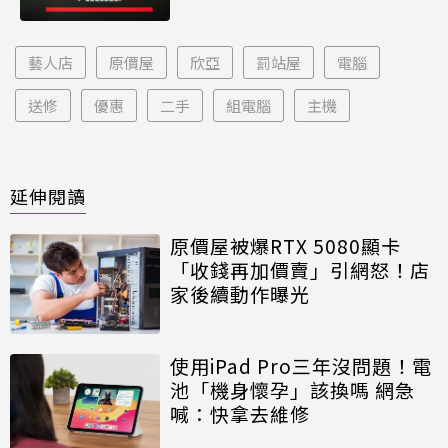
藝人店
原價屋
欣亞
罰站屋
電腦
送修
優惠
二手
組電腦
主機
延伸閱讀
原價屋被爆RTX 5080顯卡
「收錢再加價賣」引網怒！店
家後續動作曝光
使用iPad Pro三年沒問題！電
池「機身懷孕」該換嗎 網急
喊：快拿去維修