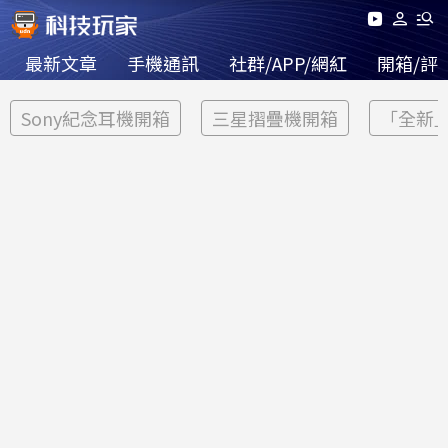
最新文章
手機通訊
社群/APP/網紅
開箱/評
Sony紀念耳機開箱
三星摺疊機開箱
「全新