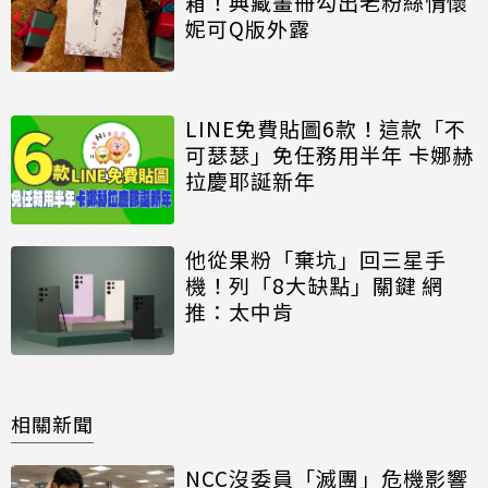
箱！典藏畫冊勾出老粉絲情懷
妮可Q版外露
LINE免費貼圖6款！這款「不
可瑟瑟」免任務用半年 卡娜赫
拉慶耶誕新年
他從果粉「棄坑」回三星手
機！列「8大缺點」關鍵 網
推：太中肯
相關新聞
NCC沒委員「滅團」危機影響