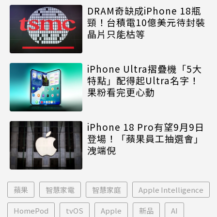
DRAM奇缺成iPhone 18瓶
頸！台積電10億美元待封裝
晶片只能枯等
iPhone Ultra摺疊機「5大
特點」配得起Ultra名字！
果粉看完更心動
iPhone 18 Pro有望9月9日
登場！「蘋果員工抽選會」
洩端倪
蘋果
智慧家電
智慧家庭
Apple Intelligence
HomePod
tvOS
Apple
新品
AI