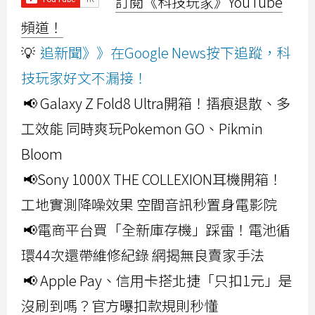
訂閱《科技玩家》YouTube
頻道！
💡
追新聞》》在Google News按下追蹤，科
技玩家好文不漏接！
📢 Galaxy Z Fold8 Ultra開箱！摺痕退散、多
工效能 同時爽玩Pokemon GO、Pikmin
Bloom
📢Sony 1000X THE COLLEXION耳機開箱！
工地實測降噪效果 空間音訊秒置身電影院
📢電商平台買「全新庫存機」踩雷！電池循
環44次還帶維修紀錄 網揭無良賣家手法
📢 Apple Pay、信用卡搭北捷「只扣1元」是
沒刷到嗎？官方曝扣款規則秒懂