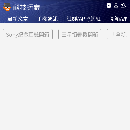
最新文章
手機通訊
社群/APP/網紅
開箱/評
Sony紀念耳機開箱
三星摺疊機開箱
「全新