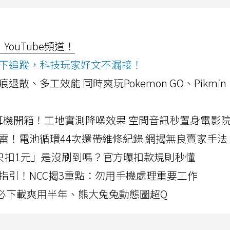
ouTube頻道！
ws按下追蹤，科技玩家好文不漏接！
a開箱！摺痕退散、多工效能 同時爽玩Pokemon GO、Pikmin
LLEXION耳機開箱！工地實測降噪效果 空間音訊秒置身電影
雷！電池循環44次還帶維修紀錄 網揭無良賣家手法
北捷「只扣1元」是沒刷到嗎？官方曝扣款規則秒懂
指引！NCC揭3重點：勿用手機處理重要工作
」字必下載爽用半年、熊大兔兔動態圖超Q