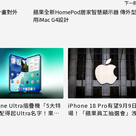
下一
計畫對外
蘋果全新HomePod居家智慧顯示器 傳外
用iMac G4設計
iPhone 18 Pro有望9月9
one Ultra摺疊機「5大特
場！「蘋果員工抽選會」
配得起Ultra名字！果粉
倪
更心動