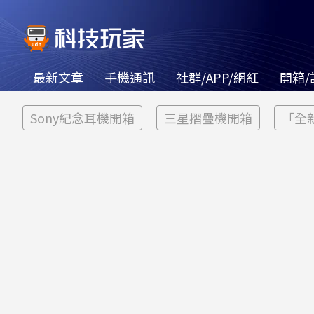
最新文章
手機通訊
社群/APP/網紅
開箱/
Sony紀念耳機開箱
三星摺疊機開箱
「全