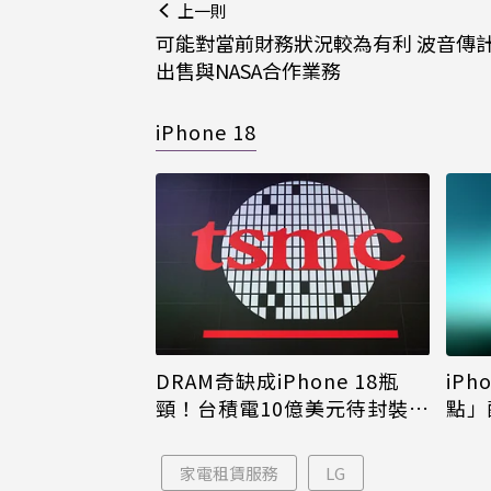
上一則
可能對當前財務狀況較為有利 波音傳
出售與NASA合作業務
iPhone 18
DRAM奇缺成iPhone 18瓶
iPh
頸！台積電10億美元待封裝晶
點」
片只能枯等
看完
家電租賃服務
LG