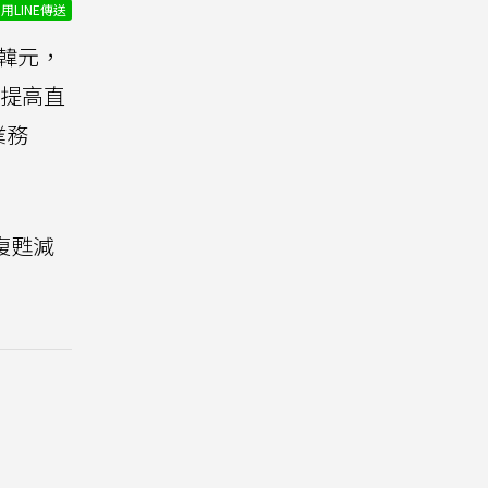
用LINE傳送
億韓元，
提高直
業務
復甦減