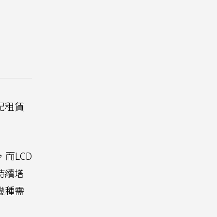
配租賃
而LCD
持續增
機種需