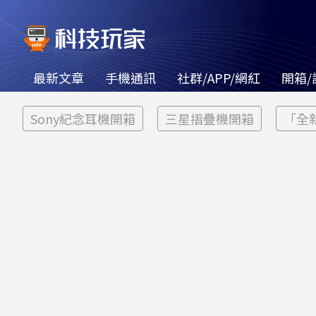
最新文章
手機通訊
社群/APP/網紅
開箱/
Sony紀念耳機開箱
三星摺疊機開箱
「全