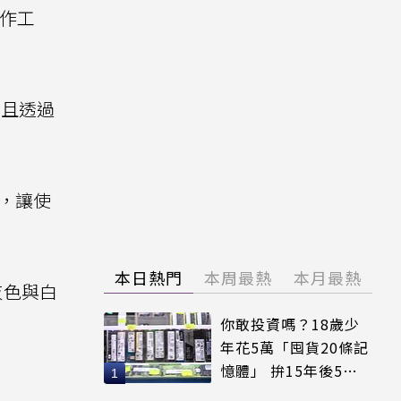
d創作工
並且透過
務，讓使
本日熱門
本周最熱
本月最熱
供灰色與白
你敢投資嗎？18歲少
年花5萬「囤貨20條記
憶體」 拚15年後5倍
賣出