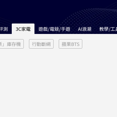
評測
3C家電
遊戲/電競/手遊
AI浪潮
教學/工
新」庫存機
行動斷網
蘋果BTS