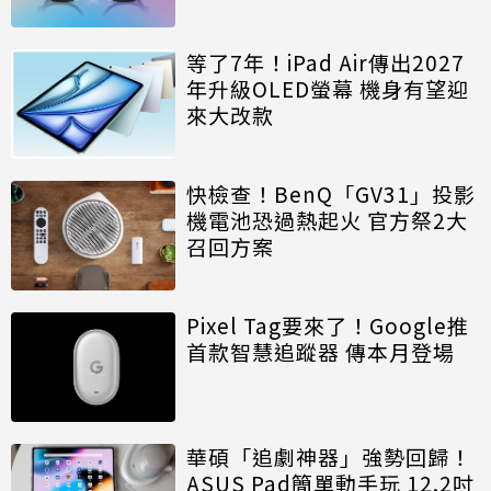
等了7年！iPad Air傳出2027
年升級OLED螢幕 機身有望迎
來大改款
快檢查！BenQ「GV31」投影
機電池恐過熱起火 官方祭2大
召回方案
Pixel Tag要來了！Google推
首款智慧追蹤器 傳本月登場
華碩「追劇神器」強勢回歸！
ASUS Pad簡單動手玩 12.2吋