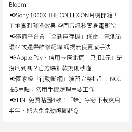
Bloom
📢Sony 1000X THE COLLEXION耳機開箱！
工地實測降噪效果 空間音訊秒置身電影院
📢電商平台買「全新庫存機」踩雷！電池循
環44次還帶維修紀錄 網揭無良賣家手法
📢 Apple Pay、信用卡搭北捷「只扣1元」是
沒刷到嗎？官方曝扣款規則秒懂
📢國家級「行動斷網」演習完整指引！NCC
揭3重點：勿用手機處理重要工作
📢 LINE免費貼圖4款！「蛤」字必下載爽用
半年、熊大兔兔動態圖超Q