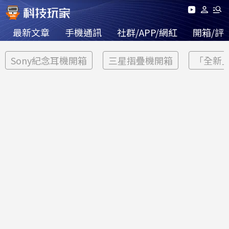
最新文章
手機通訊
社群/APP/網紅
開箱/評
Sony紀念耳機開箱
三星摺疊機開箱
「全新