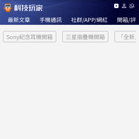
最新文章
手機通訊
社群/APP/網紅
開箱/評
Sony紀念耳機開箱
三星摺疊機開箱
「全新