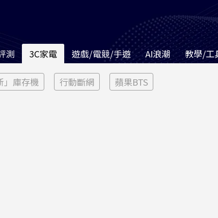
評測
3C家電
遊戲/電競/手遊
AI浪潮
教學/工
新」庫存機
行動斷網
蘋果BTS