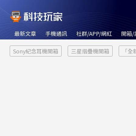
最新文章
手機通訊
社群/APP/網紅
開箱/
Sony紀念耳機開箱
三星摺疊機開箱
「全