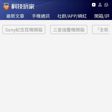
最新文章
手機通訊
社群/APP/網紅
開箱/評
Sony紀念耳機開箱
三星摺疊機開箱
「全新