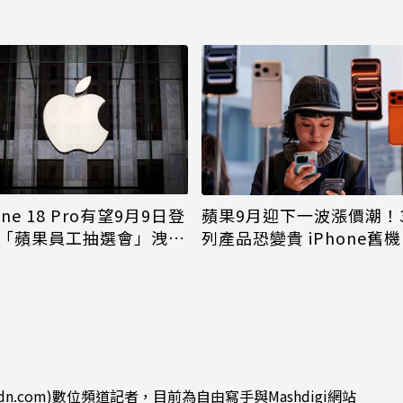
one 18 Pro有望9月9日登
蘋果9月迎下一波漲價潮！
「蘋果員工抽選會」洩端
列產品恐變貴 iPhone舊
倖免
dn.com)數位頻道記者，目前為自由寫手與Mashdigi網站