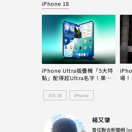
iPhone 18
iPh
iPhone Ultra摺疊機「5大特
場！
點」配得起Ultra名字！果粉
倪
看完更心動
iOS 18
iPhone
楊又肇
曾任聯合新聞網 (u