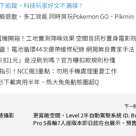
ws按下追蹤，科技玩家好文不漏接！
a開箱！摺痕退散、多工效能 同時爽玩Pokemon GO、Pikmin
LLEXION耳機開箱！工地實測降噪效果 空間音訊秒置身電影
雷！電池循環44次還帶維修紀錄 網揭無良賣家手法
北捷「只扣1元」是沒刷到嗎？官方曝扣款規則秒懂
指引！NCC揭3重點：勿用手機處理重要工作
」字必下載爽用半年、熊大兔兔動態圖超Q
下一
智慧攝影
更寬敞空間、Level 2半自動駕駛系統 ID. Bu
Pro S長軸7人座版本即日起在台展示、預