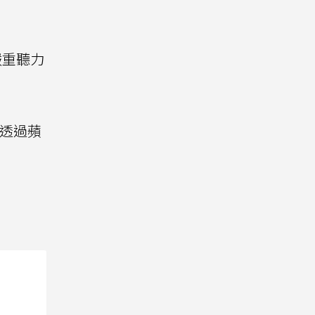
嚴重聽力
能透過蘋