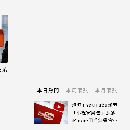
3系
機難
本日熱門
本周最熱
本月最熱
超煩！YouTube新型
「小視窗廣告」惹怨
iPhone用戶無需會員
輕鬆解決