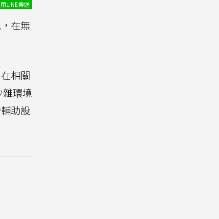
用LINE傳送
能，在無
。
，在相關
吵雜環境
力輔助設