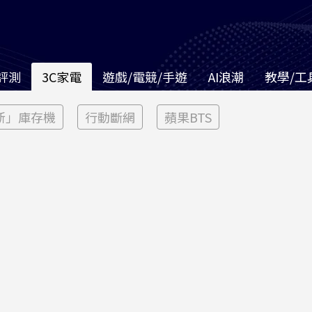
評測
3C家電
遊戲/電競/手遊
AI浪潮
教學/工
新」庫存機
行動斷網
蘋果BTS