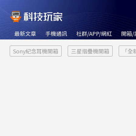
最新文章
手機通訊
社群/APP/網紅
開箱/
Sony紀念耳機開箱
三星摺疊機開箱
「全