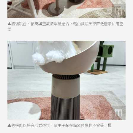
▲將貓跳台、貓窩與空氣清淨機結合，藉由減法美學降低居家佔用空
間
▲標榜能以靜音形式運作，貓主子躺在貓窩睡覺也不會受干擾