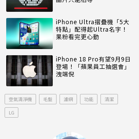
iPhone Ultra摺疊機「5大
特點」配得起Ultra名字！
果粉看完更心動
iPhone 18 Pro有望9月9日
登場！「蘋果員工抽選會」
洩端倪
空氣清淨機
毛髮
濾網
功能
清潔
LG