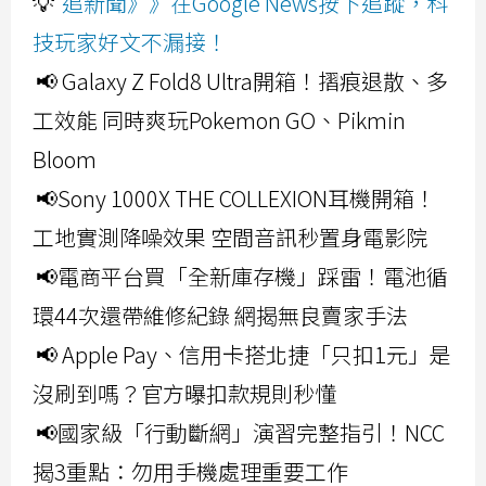
💡
追新聞》》在Google News按下追蹤，科
技玩家好文不漏接！
📢 Galaxy Z Fold8 Ultra開箱！摺痕退散、多
工效能 同時爽玩Pokemon GO、Pikmin
Bloom
📢Sony 1000X THE COLLEXION耳機開箱！
工地實測降噪效果 空間音訊秒置身電影院
📢電商平台買「全新庫存機」踩雷！電池循
環44次還帶維修紀錄 網揭無良賣家手法
📢 Apple Pay、信用卡搭北捷「只扣1元」是
沒刷到嗎？官方曝扣款規則秒懂
📢國家級「行動斷網」演習完整指引！NCC
揭3重點：勿用手機處理重要工作