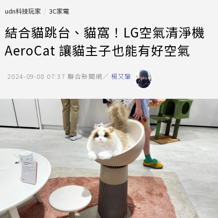
udn科技玩家
3C家電
結合貓跳台、貓窩！LG空氣清淨機
AeroCat 讓貓主子也能有好空氣
2024-09-08 07:37
聯合新聞網／
楊又肇