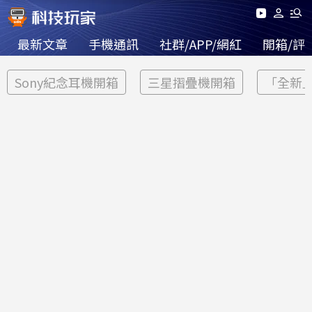
最新文章
手機通訊
社群/APP/網紅
開箱/評
Sony紀念耳機開箱
三星摺疊機開箱
「全新