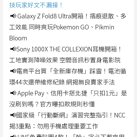
技玩家好文不漏接！
📢 Galaxy Z Fold8 Ultra開箱！摺痕退散、多
工效能 同時爽玩Pokemon GO、Pikmin
Bloom
📢Sony 1000X THE COLLEXION耳機開箱！
工地實測降噪效果 空間音訊秒置身電影院
📢電商平台買「全新庫存機」踩雷！電池循
環44次還帶維修紀錄 網揭無良賣家手法
📢 Apple Pay、信用卡搭北捷「只扣1元」是
沒刷到嗎？官方曝扣款規則秒懂
📢國家級「行動斷網」演習完整指引！NCC
揭3重點：勿用手機處理重要工作
📢 LINE免費貼圖4款！「蛤」字必下載爽用