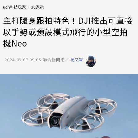
udn科技玩家
3C家電
主打隨身跟拍特色！DJI推出可直接
以手勢或預設模式飛行的小型空拍
機Neo
2024-09-07 09:05
聯合新聞網／
楊又肇