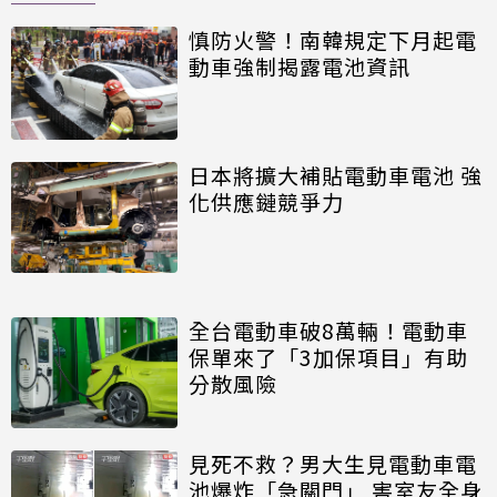
慎防火警！南韓規定下月起電
動車強制揭露電池資訊
日本將擴大補貼電動車電池 強
化供應鏈競爭力
全台電動車破8萬輛！電動車
保單來了「3加保項目」有助
分散風險
見死不救？男大生見電動車電
池爆炸「急關門」 害室友全身