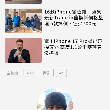
16款iPhone變值錢！蘋果
最新Trade in舊換新價格整
理 6款掉價、它少700元
驚！iPhone 17 Pro掉出飛
機窗外 高度1.1公里墜落竟
沒摔壞
空拍機
Neo
攝影
4K