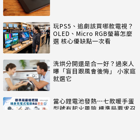
玩PS5、追劇該買哪款電視？
OLED、Micro RGB螢幕怎麼
選 核心優缺點一次看
洗烘分開還是合一好？過來人
曝「盲目跟風會後悔」 小家庭
就選它
當心鋰電池發熱…七款暖手蛋
型號有起火風險 標準局要求召
回、下架