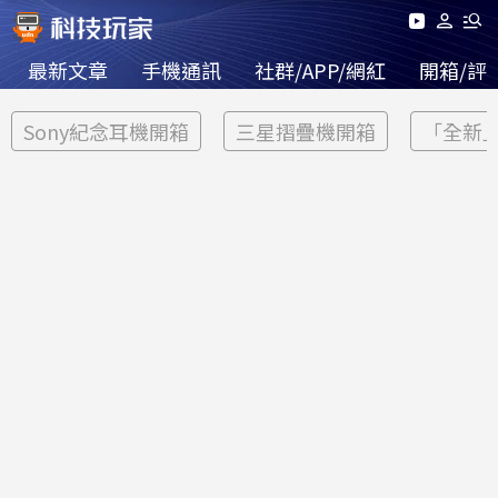
最新文章
手機通訊
社群/APP/網紅
開箱/評
Sony紀念耳機開箱
三星摺疊機開箱
「全新