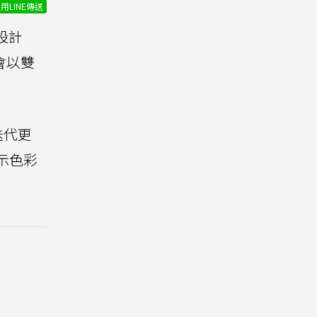
用LINE傳送
設計
不會以雙
迭代更
示色彩