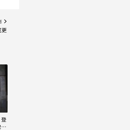
則
成更
日登
洩端