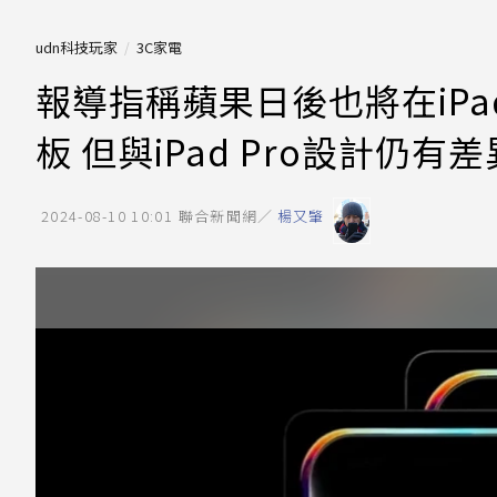
udn科技玩家
3C家電
報導指稱蘋果日後也將在iPad A
板 但與iPad Pro設計仍有差
2024-08-10 10:01
聯合新聞網／
楊又肇