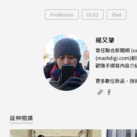
片只能枯等
看完
ProMotion
OLED
iPad
楊又肇
曾任聯合新聞網 (u
(mashdigi
歡隨手撰寫內容介
更多數位新品、技
延伸閱讀