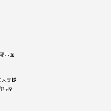
D顯示面
加入支援
的巧控