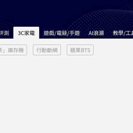
評測
3C家電
遊戲/電競/手遊
AI浪潮
教學/工
新」庫存機
行動斷網
蘋果BTS