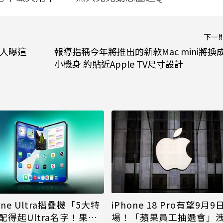
下一
來人曝這
報導指稱今年將推出的新款Mac mini將換
小機身 約貼近Apple TV尺寸設計
iPhone 18 Pro有望9月9
one Ultra摺疊機「5大特
場！「蘋果員工抽選會」
配得起Ultra名字！果粉