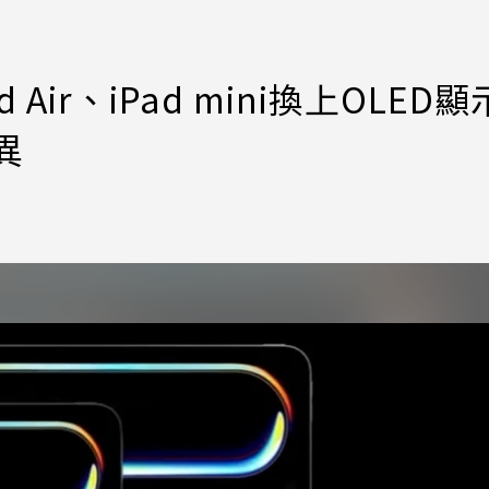
ir、iPad mini換上OLED
異