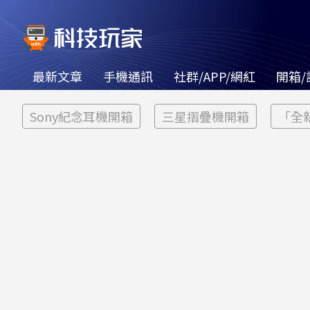
最新文章
手機通訊
社群/APP/網紅
開箱/
Sony紀念耳機開箱
三星摺疊機開箱
「全