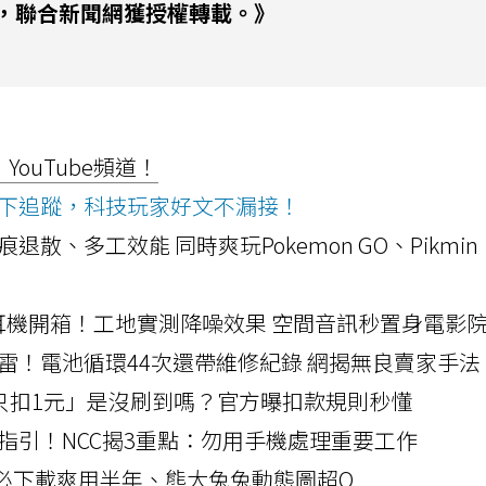
，聯合新聞網獲授權轉載。》
ouTube頻道！
ws按下追蹤，科技玩家好文不漏接！
a開箱！摺痕退散、多工效能 同時爽玩Pokemon GO、Pikmin
LLEXION耳機開箱！工地實測降噪效果 空間音訊秒置身電影
雷！電池循環44次還帶維修紀錄 網揭無良賣家手法
北捷「只扣1元」是沒刷到嗎？官方曝扣款規則秒懂
指引！NCC揭3重點：勿用手機處理重要工作
」字必下載爽用半年、熊大兔兔動態圖超Q