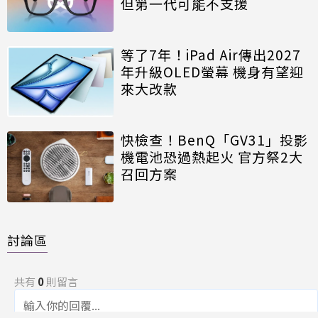
但第一代可能不支援
等了7年！iPad Air傳出2027
年升級OLED螢幕 機身有望迎
來大改款
快檢查！BenQ「GV31」投影
機電池恐過熱起火 官方祭2大
召回方案
討論區
共有
0
則留言