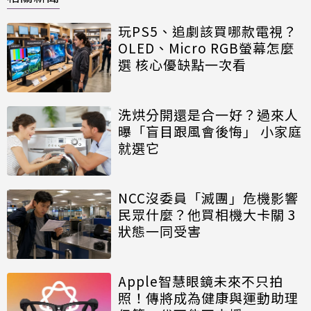
玩PS5、追劇該買哪款電視？
OLED、Micro RGB螢幕怎麼
選 核心優缺點一次看
洗烘分開還是合一好？過來人
曝「盲目跟風會後悔」 小家庭
就選它
NCC沒委員「滅團」危機影響
民眾什麼？他買相機大卡關 3
狀態一同受害
Apple智慧眼鏡未來不只拍
照！傳將成為健康與運動助理