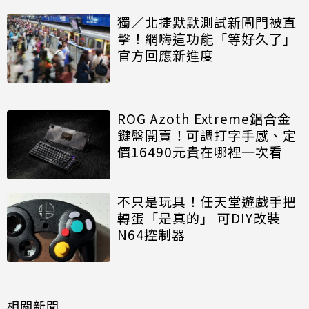
獨／北捷默默測試新閘門被直
擊！網嗨這功能「等好久了」
官方回應新進度
ROG Azoth Extreme鋁合金
鍵盤開賣！可調打字手感、定
價16490元貴在哪裡一次看
不只是玩具！任天堂遊戲手把
轉蛋「是真的」 可DIY改裝
N64控制器
相關新聞