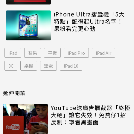
iPhone Ultra摺疊機「5大
特點」配得起Ultra名字！
果粉看完更心動
iPad
蘋果
平板
iPad Pro
iPad Air
3C
桌機
筆電
iPad 10
延伸閱讀
YouTube送廣告攔截器「終極
大絕」讓它失效！免費仔1招
反制：寧看黑畫面