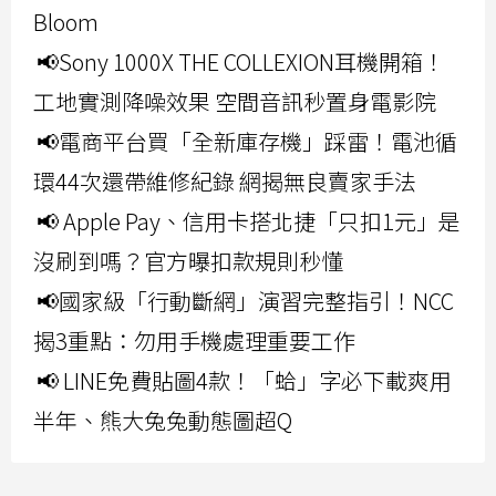
Bloom
📢Sony 1000X THE COLLEXION耳機開箱！
工地實測降噪效果 空間音訊秒置身電影院
📢電商平台買「全新庫存機」踩雷！電池循
環44次還帶維修紀錄 網揭無良賣家手法
📢 Apple Pay、信用卡搭北捷「只扣1元」是
沒刷到嗎？官方曝扣款規則秒懂
📢國家級「行動斷網」演習完整指引！NCC
揭3重點：勿用手機處理重要工作
📢 LINE免費貼圖4款！「蛤」字必下載爽用
半年、熊大兔兔動態圖超Q