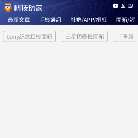
最新文章
手機通訊
社群/APP/網紅
開箱/評
Sony紀念耳機開箱
三星摺疊機開箱
「全新