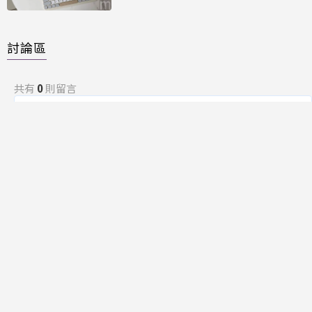
討論區
共有
0
則留言
規範
回覆
還沒有留言，成為第一個發言的人吧！