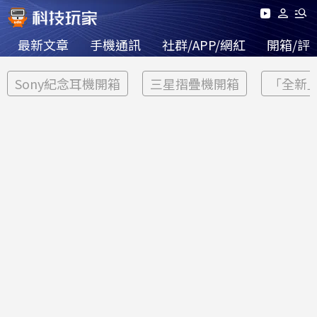
最新文章
手機通訊
社群/APP/網紅
開箱/評
Sony紀念耳機開箱
三星摺疊機開箱
「全新