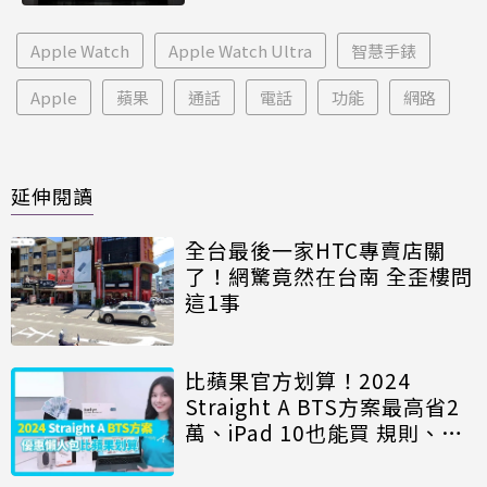
Apple Watch
Apple Watch Ultra
智慧手錶
Apple
蘋果
通話
電話
功能
網路
延伸閱讀
全台最後一家HTC專賣店關
了！網驚竟然在台南 全歪樓問
這1事
比蘋果官方划算！2024
Straight A BTS方案最高省2
萬、iPad 10也能買 規則、贈
品一次看