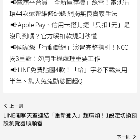
📢電商平台買「全新庫存機」踩雷！電池循
環44次還帶維修紀錄 網揭無良賣家手法
📢 Apple Pay、信用卡搭北捷「只扣1元」是
沒刷到嗎？官方曝扣款規則秒懂
📢國家級「行動斷網」演習完整指引！NCC
揭3重點：勿用手機處理重要工作
📢 LINE免費貼圖4款！「蛤」字必下載爽用
半年、熊大兔兔動態圖超Q
上一則
LINE開聊天室連結「重新登入」超麻煩！1設定切換預
設瀏覽器順順看
下一則