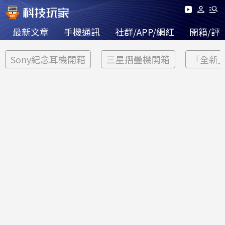
最新文章
手機通訊
社群/APP/網紅
開箱/評
Sony紀念耳機開箱
三星摺疊機開箱
「全新