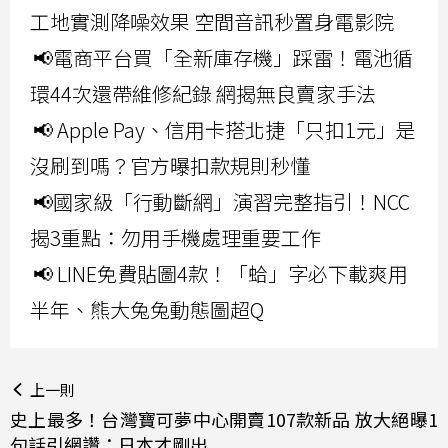
工地實測降噪效果 空間音訊秒置身電影院
📢電商平台買「全新庫存機」踩雷！電池循
環44次還帶維修紀錄 網揭無良賣家手法
📢 Apple Pay、信用卡搭北捷「只扣1元」是
沒刷到嗎？官方曝扣款規則秒懂
📢國家級「行動斷網」演習完整指引！NCC
揭3重點：勿用手機處理重要工作
📢 LINE免費貼圖4款！「蛤」字必下載爽用
半年、熊大兔兔動態圖超Q
上一則
史上最多！台灣寶可夢中心開賣107款新品 放大絕曝1
句話引網讚：日本才剛出