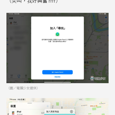
（尖叫，我好興奮 rrrr）
（圖／電獺少女提供）