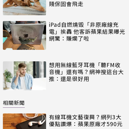
賤保固會飛走
iPad自燃燒毀「非原廠線充
電」挨轟 他客訴蘋果結果曝光
網驚：賺爛了啦
想用無線藍牙耳機「聽FM收
音機」還有嗎？網神搜這台大
推：還是很好用
相關新聞
有線耳機文藝復興？網列3大
優點讚爆：蘋果原廠才590元