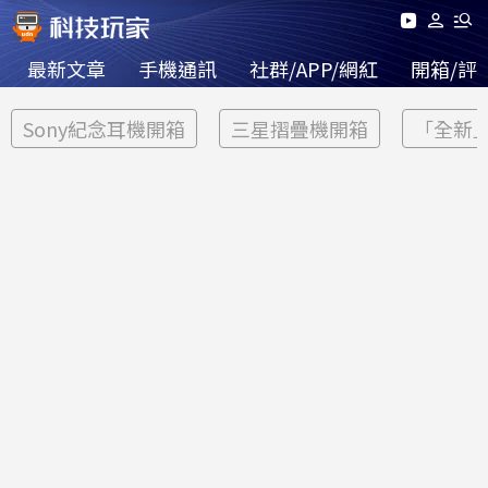
最新文章
手機通訊
社群/APP/網紅
開箱/評
Sony紀念耳機開箱
三星摺疊機開箱
「全新