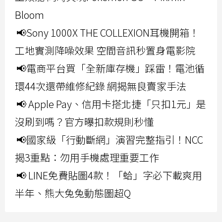
Bloom
📢Sony 1000X THE COLLEXION耳機開箱！
工地實測降噪效果 空間音訊秒置身電影院
📢電商平台買「全新庫存機」踩雷！電池循
環44次還帶維修紀錄 網揭無良賣家手法
📢 Apple Pay、信用卡搭北捷「只扣1元」是
沒刷到嗎？官方曝扣款規則秒懂
📢國家級「行動斷網」演習完整指引！NCC
揭3重點：勿用手機處理重要工作
📢 LINE免費貼圖4款！「蛤」字必下載爽用
半年、熊大兔兔動態圖超Q