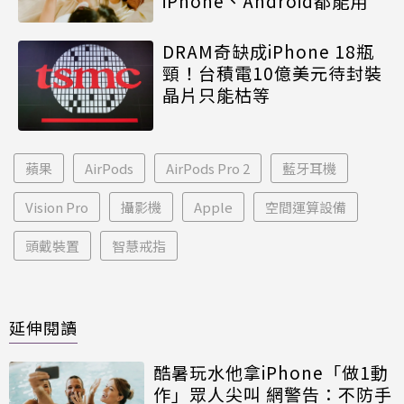
iPhone、Android都能用
DRAM奇缺成iPhone 18瓶
頸！台積電10億美元待封裝
晶片只能枯等
蘋果
AirPods
AirPods Pro 2
藍牙耳機
Vision Pro
攝影機
Apple
空間運算設備
頭戴裝置
智慧戒指
延伸閱讀
酷暑玩水他拿iPhone「做1動
作」眾人尖叫 網警告：不防手