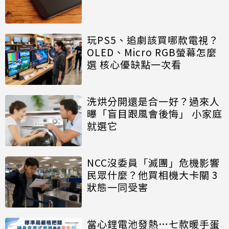
玩PS5、追劇該買哪款電視？
OLED、Micro RGB螢幕怎麼
選 核心優缺點一次看
洗烘分開還是合一好？過來人
曝「盲目跟風會後悔」 小家庭
就選它
NCC沒委員「滅團」危機影響
民眾什麼？他買相機大卡關 3
狀態一同受害
當心鋰電池發熱…七款暖手蛋