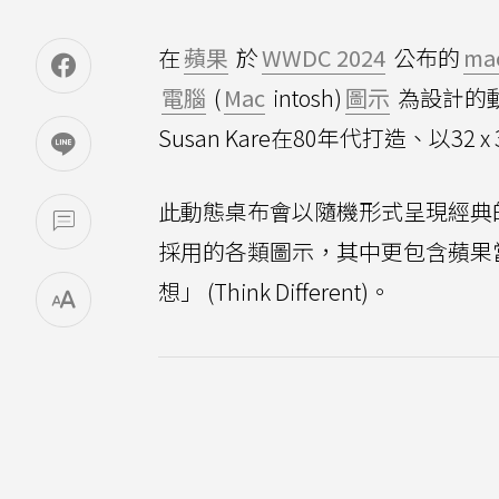
在
蘋果
於
WWDC 2024
公布的
ma
電腦
(
Mac
intosh)
圖示
為設計的
Susan Kare在80年代打造、以32
此動態桌布會以隨機形式呈現經典
採用的各類圖示，其中更包含蘋果當年宣
想」 (Think Different)。