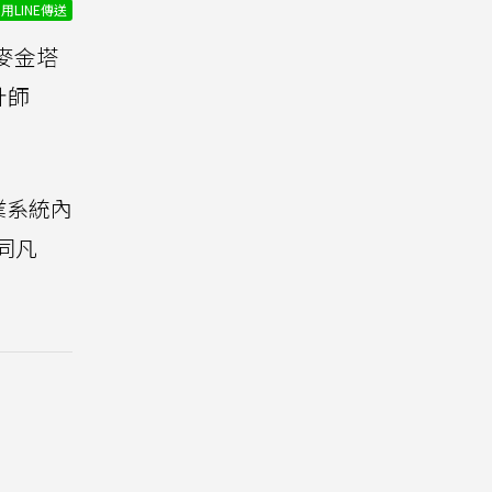
用LINE傳送
典麥金塔
計師
業系統內
不同凡