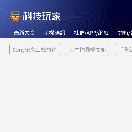
最新文章
手機通訊
社群/APP/網紅
開箱/
Sony紀念耳機開箱
三星摺疊機開箱
「全