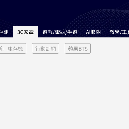
評測
3C家電
遊戲/電競/手遊
AI浪潮
教學/工
新」庫存機
行動斷網
蘋果BTS