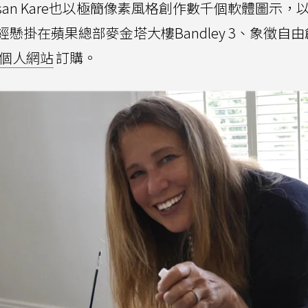
san Kare也以極簡像素風格創作數千個軟體圖示，
掛在蘋果總部麥金塔大樓Bandley 3、象徵自
are個人網站
訂購。