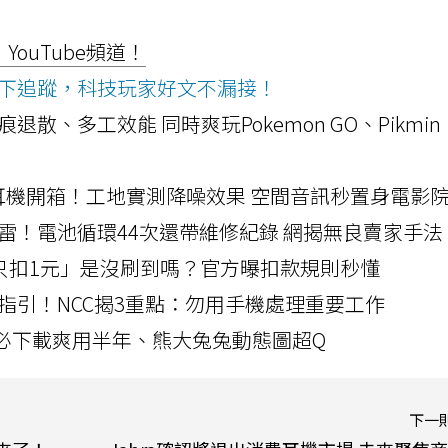
ouTube頻道！
ws按下追蹤，科技玩家好文不漏接！
a開箱！摺痕退散、多工效能 同時爽玩Pokemon GO、Pikmin
LLEXION耳機開箱！工地實測降噪效果 空間音訊秒置身電影
雷！電池循環44次還帶維修紀錄 網揭無良賣家手法
北捷「只扣1元」是沒刷到嗎？官方曝扣款規則秒懂
指引！NCC揭3重點：勿用手機處理重要工作
」字必下載爽用半年、熊大兔兔動態圖超Q
下一