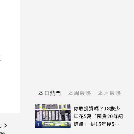
院
本日熱門
本周最熱
本月最熱
你敢投資嗎？18歲少
年花5萬「囤貨20條記
憶體」 拚15年後5倍
則
賣出