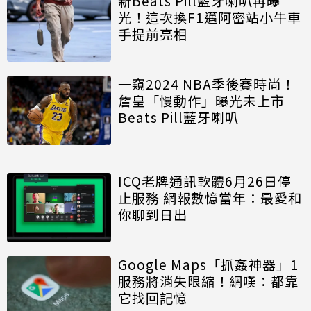
新Beats Pill藍牙喇叭再曝
光！這次換F1邁阿密站小牛車
手提前亮相
一窺2024 NBA季後賽時尚！
詹皇「慢動作」曝光未上市
Beats Pill藍牙喇叭
ICQ老牌通訊軟體6月26日停
止服務 網報數憶當年：最愛和
你聊到日出
Google Maps「抓姦神器」1
服務將消失限縮！網嘆：都靠
它找回記憶