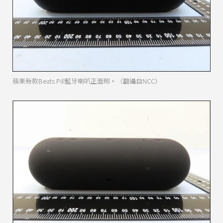
蘋果新款Beats Pill藍牙喇叭正面照。（翻攝自NCC）