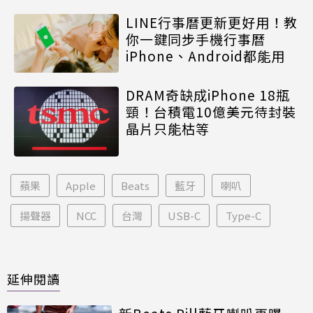
LINE行事曆更新更好用！教
你一鍵同步手機行事曆
iPhone、Android都能用
DRAM奇缺成iPhone 18瓶
頸！台積電10億美元待封裝
晶片只能枯等
蘋果
Apple
Beats
藍牙
喇叭
揚聲器
NCC
台灣
USB-C
Type-C
延伸閱讀