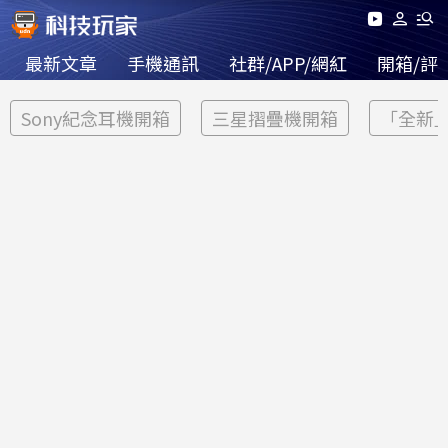
最新文章
手機通訊
社群/APP/網紅
開箱/評
Sony紀念耳機開箱
三星摺疊機開箱
「全新