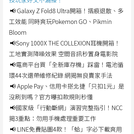
📢 Galaxy Z Fold8 Ultra開箱！摺痕退散、多
工效能 同時爽玩Pokemon GO、Pikmin
Bloom
📢Sony 1000X THE COLLEXION耳機開箱！
工地實測降噪效果 空間音訊秒置身電影院
📢電商平台買「全新庫存機」踩雷！電池循
環44次還帶維修紀錄 網揭無良賣家手法
📢 Apple Pay、信用卡搭北捷「只扣1元」是
沒刷到嗎？官方曝扣款規則秒懂
📢國家級「行動斷網」演習完整指引！NCC
揭3重點：勿用手機處理重要工作
📢 LINE免費貼圖4款！「蛤」字必下載爽用