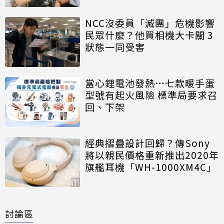
NCC沒委員「滅團」危機影響
民眾什麼？他買相機大卡關 3
狀態一同受害
當心鋰電池發熱…七款暖手蛋
型號有起火風險 標準局要求召
回、下架
經典摺疊設計回歸？傳Sony
將以親民價格重新推出2020年
旗艦耳機「WH-1000XM4C」
討論區