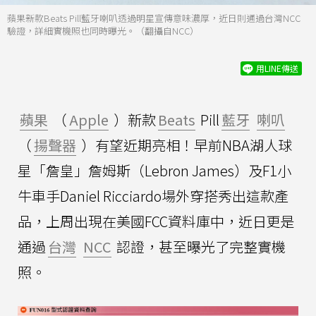
蘋果新款Beats Pill藍牙喇叭透過明星宣傳意味濃厚，近日則通過台灣NCC
驗證，詳細實機照也同時曝光。（翻攝自NCC）
用LINE傳送
蘋果
（
Apple
）新款
Beats
Pill
藍牙
喇叭
（
揚聲器
）有望近期亮相！早前NBA湖人球
星「詹皇」詹姆斯（Lebron James）及F1小
牛車手Daniel Ricciardo場外穿搭秀出這款產
品，上周出現在美國FCC資料庫中，近日更是
通過
台灣
NCC
認證，甚至曝光了完整實機
照。