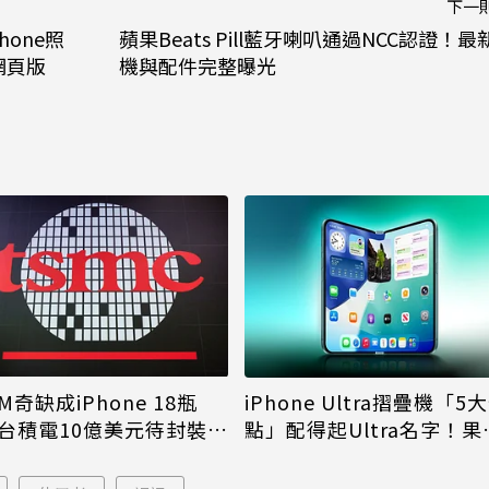
下一
one照
蘋果Beats Pill藍牙喇叭通過NCC認證！最
網頁版
機與配件完整曝光
M奇缺成iPhone 18瓶
iPhone Ultra摺疊機「5
台積電10億美元待封裝晶
點」配得起Ultra名字！果
能枯等
看完更心動