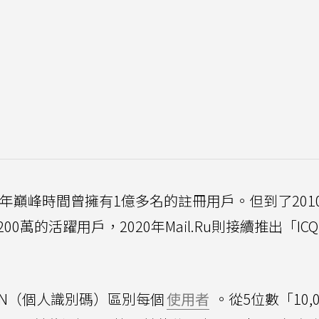
1年巔峰時間曾擁有1億多名的註冊用戶。但到了201
200萬的活躍用戶，2020年Mail.Ru則接續推出「ICQ
利用UIN（個人識別碼）區別每個
使用者
。從5位數「10,