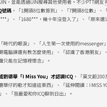
IN，並能透過UIN搜尋其他使用者。不少PTT網友
Q號碼
，「1開頭8位數簽到」、「7開頭8位數」、
1***」、「1680***，幾十年沒登入了」、「原來還
。
時代的眼淚」、「人生第一次使用的messenger
期電腦課還有教怎麼使用」、「認識了香港朋友」
聲只能在記憶裡懷念」。
華「I Miss You」才認識ICQ
，「莫文蔚200
仔的歌才知道這東西」、「延伸閱讀：I MISS Y
You」、「我最愛和你ICQ聊到日出」。