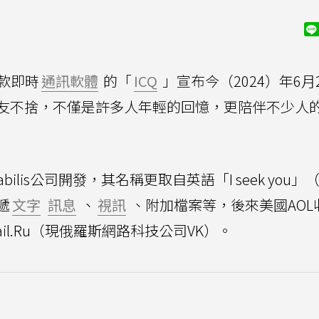
款即時
通訊軟體
的「
ICQ
」宣布今（2024）年6月
友不捨，不僅是許多人年輕的回憶，更陪伴不少人
abilis公司開發，其名稱更取自英語「I seek you」
遞
文字
訊息
、
視訊
、附加檔案等，後來美國AOL
il.Ru（現俄羅斯網路科技公司VK）。