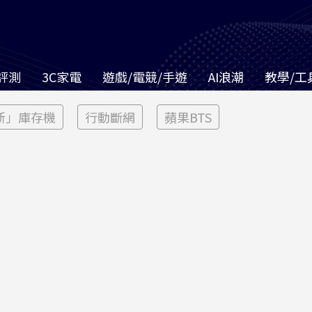
評測
3C家電
遊戲/電競/手遊
AI浪潮
教學/工
新」庫存機
行動斷網
蘋果BTS