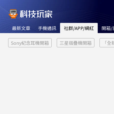
最新文章
手機通訊
社群/APP/網紅
開箱/
Sony紀念耳機開箱
三星摺疊機開箱
「全