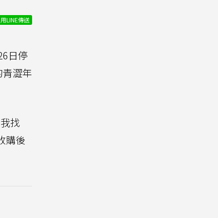
用LINE傳送
26日停
的青澀年
（我找
收購後