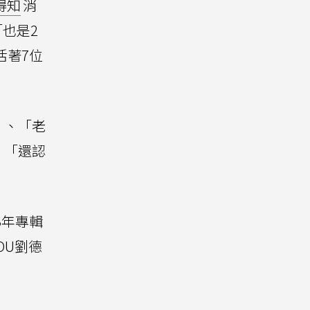
得知
消
「也是2
活著7位
」、「老
、「還認
3年專輯
OU劉德