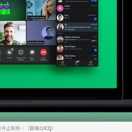
6日停止服務。（翻攝自
ICQ
）