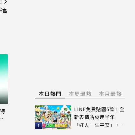
則
新實
本日熱門
本周最熱
本月最熱
LINE免費貼圖5款！全
大特
新表情貼爽用半年
粉
「好人一生平安」、
「好熱」必用