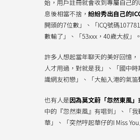
始，用戶註冊就會收到專屬自己的U
息後相當不捨，
紛紛秀出自己的IC
開頭的7位數」、「ICQ號碼10778
數輸了」、「53xxx，40歲大叔」
許多人想起當年聊天的美好回憶，「
人才用過，對就是我」、「國中時
識網友初戀」、「大船入港的氣笛
也有人是
因為莫文蔚「忽然東風」或劉德
中的『忽然東風』有唱到」、「我聽華
華」、「突然哼起華仔的I Miss 