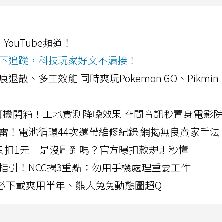
ouTube頻道！
ws按下追蹤，科技玩家好文不漏接！
a開箱！摺痕退散、多工效能 同時爽玩Pokemon GO、Pikmin
LLEXION耳機開箱！工地實測降噪效果 空間音訊秒置身電影
雷！電池循環44次還帶維修紀錄 網揭無良賣家手法
北捷「只扣1元」是沒刷到嗎？官方曝扣款規則秒懂
指引！NCC揭3重點：勿用手機處理重要工作
」字必下載爽用半年、熊大兔兔動態圖超Q