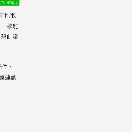
用LINE傳送
同時也取
計一款能
，藉此識
元件、
讓連動