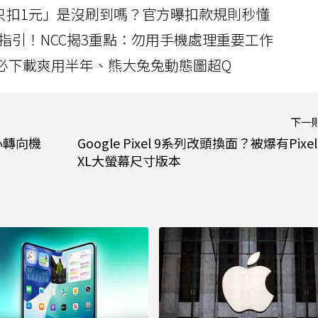
北捷「只扣1元」是沒刷到嗎？官方曝扣款規則秒懂
指引！NCC揭3重點：勿用手機處理重要工作
」字必下載爽用半年、熊大兔兔動態圖超Q
下一
心轉向機
Google Pixel 9系列改頭換面？被爆有Pixel
XL大螢幕尺寸版本