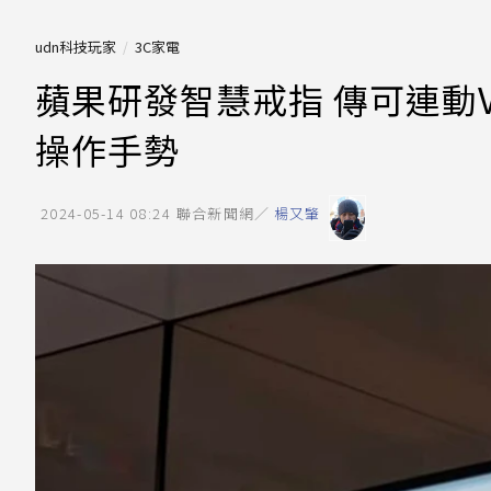
udn科技玩家
3C家電
蘋果研發智慧戒指 傳可連動Vi
操作手勢
2024-05-14 08:24
聯合新聞網／
楊又肇