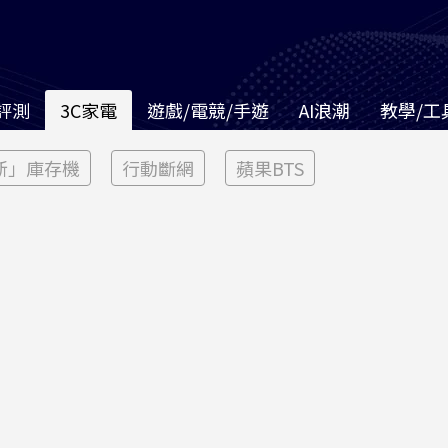
評測
3C家電
遊戲/電競/手遊
AI浪潮
教學/工
新」庫存機
行動斷網
蘋果BTS