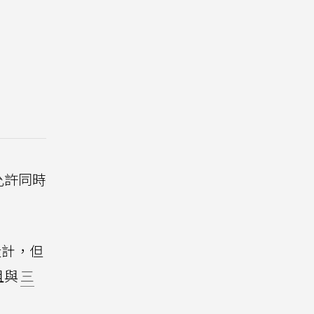
允許同時
設計，但
且與
三