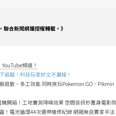
，聯合新聞網獲授權轉載。》
ouTube頻道！
ws按下追蹤，科技玩家好文不漏接！
a開箱！摺痕退散、多工效能 同時爽玩Pokemon GO、Pikmin
LLEXION耳機開箱！工地實測降噪效果 空間音訊秒置身電影
雷！電池循環44次還帶維修紀錄 網揭無良賣家手法