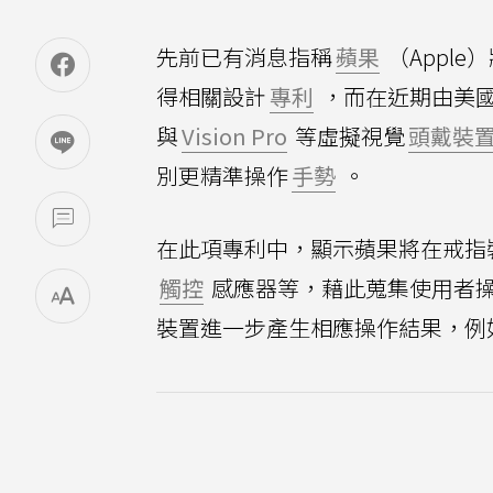
先前已有消息指稱
蘋果
（Apple
得相關設計
專利
，而在近期由美
與
Vision Pro
等虛擬視覺
頭戴裝
別更精準操作
手勢
。
在此項專利中，顯示蘋果將在戒指
觸控
感應器等，藉此蒐集使用者
裝置進一步產生相應操作結果，例