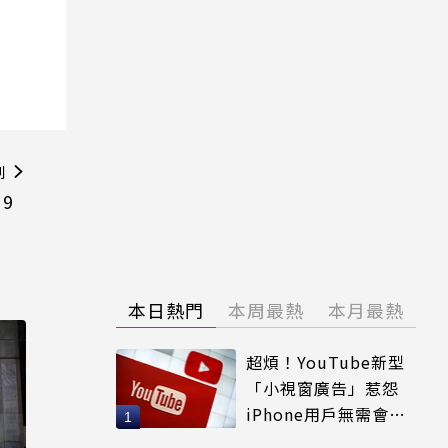
則
 9
本日熱門
本周最熱
本月最熱
超煩！YouTube新型
「小視窗廣告」惹怨
iPhone用戶無需會員
輕鬆解決