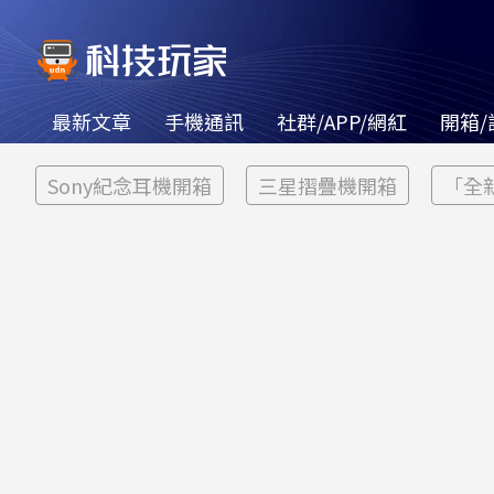
最新文章
手機通訊
社群/APP/網紅
開箱/
Sony紀念耳機開箱
三星摺疊機開箱
「全