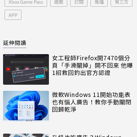
Xbox Game Pass
遊戲
訂閱
推播
第三方
APP
延伸閱讀
女工程師Firefox開7470個分
頁「手滑關掉」開不回來 他曝
1招救回釣出官方認證
微軟Windows 11開始功能表
也有惱人廣告！教你手動關閉
回歸乾淨