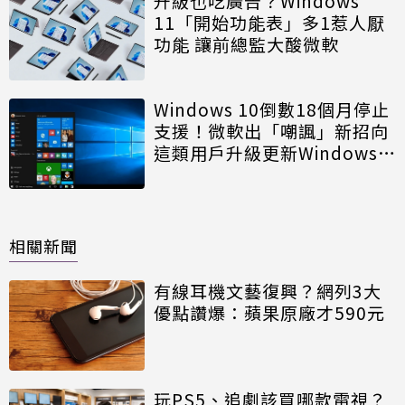
升級也吃廣告？Windows
11「開始功能表」多1惹人厭
功能 讓前總監大酸微軟
Windows 10倒數18個月停止
支援！微軟出「嘲諷」新招向
這類用戶升級更新Windows
11
相關新聞
有線耳機文藝復興？網列3大
優點讚爆：蘋果原廠才590元
玩PS5、追劇該買哪款電視？