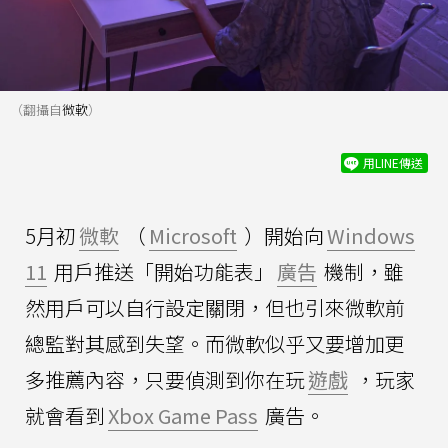
（翻攝自
微軟
）
用LINE傳送
5月初
微軟
（
Microsoft
）開始向
Windows
11
用戶推送「開始功能表」
廣告
機制，雖
然用戶可以自行設定關閉，但也引來微軟前
總監對其感到失望。而微軟似乎又要增加更
多推薦內容，只要偵測到你在玩
遊戲
，玩家
就會看到
Xbox Game Pass
廣告。