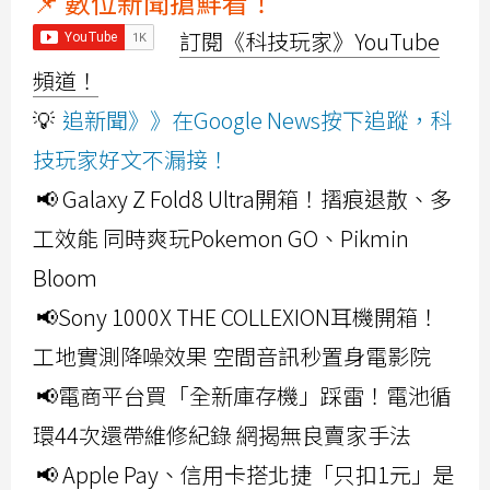
📌 數位新聞搶鮮看！
訂閱《科技玩家》YouTube
頻道！
💡
追新聞》》在Google News按下追蹤，科
技玩家好文不漏接！
📢 Galaxy Z Fold8 Ultra開箱！摺痕退散、多
工效能 同時爽玩Pokemon GO、Pikmin
Bloom
📢Sony 1000X THE COLLEXION耳機開箱！
工地實測降噪效果 空間音訊秒置身電影院
📢電商平台買「全新庫存機」踩雷！電池循
環44次還帶維修紀錄 網揭無良賣家手法
📢 Apple Pay、信用卡搭北捷「只扣1元」是