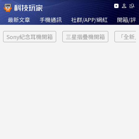
最新文章
手機通訊
社群/APP/網紅
開箱/評
Sony紀念耳機開箱
三星摺疊機開箱
「全新