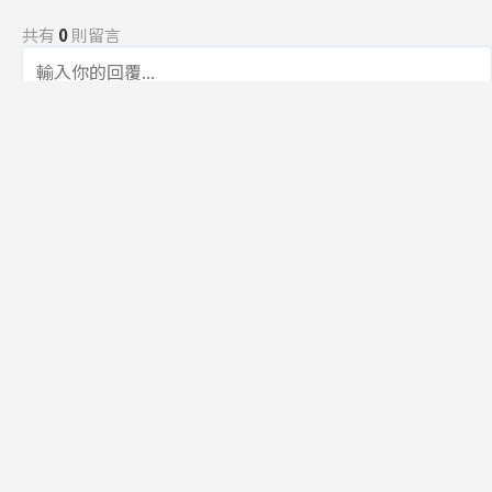
共有
0
則留言
規範
回覆
還沒有留言，成為第一個發言的人吧！