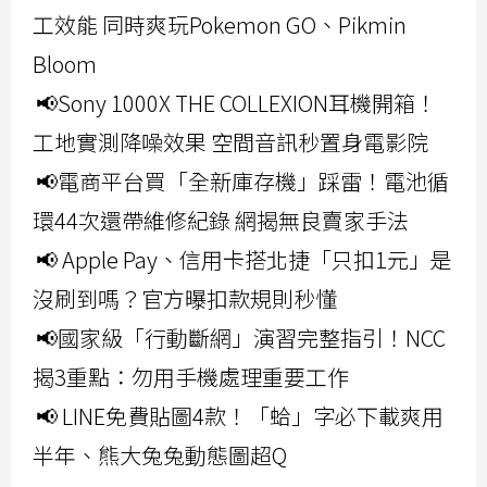
工效能 同時爽玩Pokemon GO、Pikmin
Bloom
📢Sony 1000X THE COLLEXION耳機開箱！
工地實測降噪效果 空間音訊秒置身電影院
📢電商平台買「全新庫存機」踩雷！電池循
環44次還帶維修紀錄 網揭無良賣家手法
📢 Apple Pay、信用卡搭北捷「只扣1元」是
沒刷到嗎？官方曝扣款規則秒懂
📢國家級「行動斷網」演習完整指引！NCC
揭3重點：勿用手機處理重要工作
📢 LINE免費貼圖4款！「蛤」字必下載爽用
半年、熊大兔兔動態圖超Q