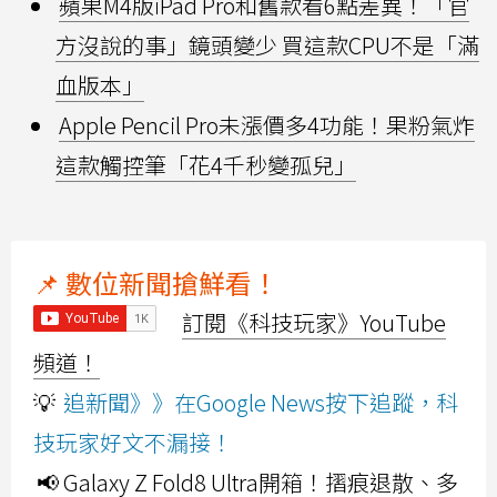
蘋果M4版iPad Pro和舊款看6點差異！「官
方沒說的事」鏡頭變少 買這款CPU不是「滿
血版本」
Apple Pencil Pro未漲價多4功能！果粉氣炸
這款觸控筆「花4千秒變孤兒」
📌 數位新聞搶鮮看！
訂閱《科技玩家》YouTube
頻道！
💡
追新聞》》在Google News按下追蹤，科
技玩家好文不漏接！
📢 Galaxy Z Fold8 Ultra開箱！摺痕退散、多