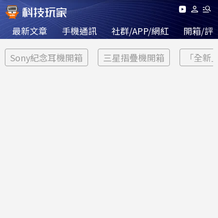
最新文章
手機通訊
社群/APP/網紅
開箱/評
Sony紀念耳機開箱
三星摺疊機開箱
「全新