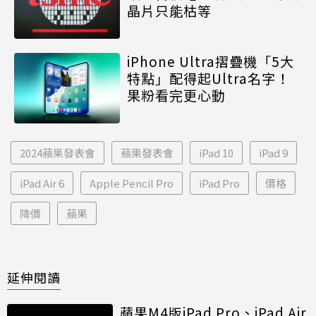
晶片只能枯等
iPhone Ultra摺疊機「5大
特點」配得起Ultra名字！
果粉看完更心動
2024蘋果發表會
蘋果發表會
iPad 10
iPad 9
iPad Air 6
Apple Pencil Pro
iPad Pro
價格
降價
蘋果
延伸閱讀
蘋果M4版iPad Pro、iPad Air