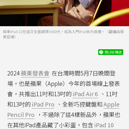
蘋果iPad 10在這次全面調降3000元，成為入門iPad系列首選。（翻攝自蘋
果官網）
用LINE傳送
2024
蘋果發表會
在台灣時間5月7日晚間登
場，也是蘋果（Apple）今年的首場線上發表
會，共推出11吋和13吋的
iPad Air 6
、11吋
和13吋的
iPad Pro
、全新巧控鍵盤和
Apple
Pencil Pro
，不過除了這4樣新品外，蘋果也
在其他iPad產品藏了小彩蛋，包含
iPad 10