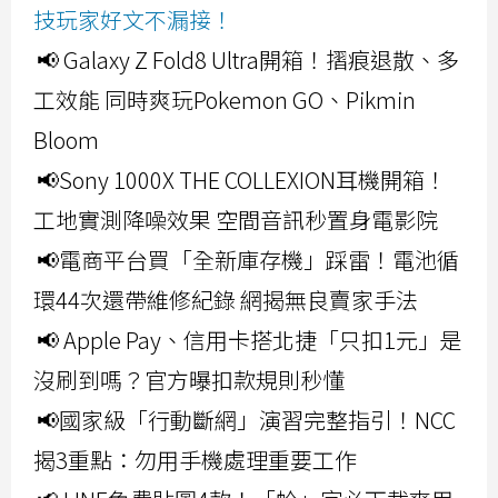
技玩家好文不漏接！
📢 Galaxy Z Fold8 Ultra開箱！摺痕退散、多
工效能 同時爽玩Pokemon GO、Pikmin
Bloom
📢Sony 1000X THE COLLEXION耳機開箱！
工地實測降噪效果 空間音訊秒置身電影院
📢電商平台買「全新庫存機」踩雷！電池循
環44次還帶維修紀錄 網揭無良賣家手法
📢 Apple Pay、信用卡搭北捷「只扣1元」是
沒刷到嗎？官方曝扣款規則秒懂
📢國家級「行動斷網」演習完整指引！NCC
揭3重點：勿用手機處理重要工作