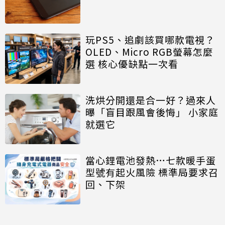
玩PS5、追劇該買哪款電視？
OLED、Micro RGB螢幕怎麼
選 核心優缺點一次看
洗烘分開還是合一好？過來人
曝「盲目跟風會後悔」 小家庭
就選它
當心鋰電池發熱…七款暖手蛋
型號有起火風險 標準局要求召
回、下架