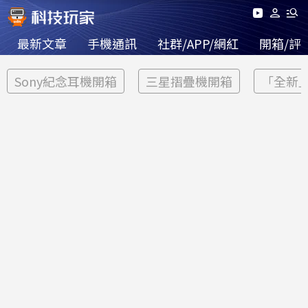
最新文章
手機通訊
社群/APP/網紅
開箱/評
Sony紀念耳機開箱
三星摺疊機開箱
「全新