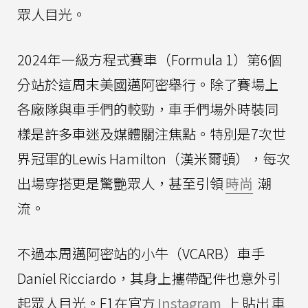
眾人目光。
2024年一級方程式賽車（Formula 1）第6個
分站於這周末美國邁阿密舉行。除了賽場上
各廠隊與車手們的較勁，車手們場外時裝同
樣是許多車迷及媒體關注焦點。特別是7次世
界冠軍的Lewis Hamilton（漢米爾頓），每次
出場穿搭更是驚艷眾人，甚至引領
時尚
潮
流。
不過本周邁阿密站的小牛（VCARB）車手
Daniel Ricciardo，其身上攜帶配件也意外引
起眾人目光。F1在官方
Instagram
上
貼出
車