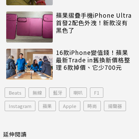
蘋果摺疊手機iPhone Ultra
首發2配色外洩！新款沒有
黑色了
16款iPhone變值錢！蘋果
最新Trade in舊換新價格整
理 6款掉價、它少700元
Beats
無線
藍牙
喇叭
F1
Instagram
蘋果
Apple
時尚
揚聲器
延伸閱讀