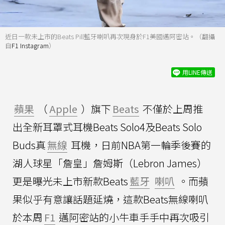
近日一款未上市的Beats Pill藍牙喇叭再次現身於F1美國邁阿密站。（翻攝
自
F1 Instagram
）
用LINE傳送
蘋果
（
Apple
）旗下
Beats
不僅於上周推
出全新耳罩式耳機Beats Solo4及Beats Solo
Buds真
無線
耳機，日前NBA第一輪季後賽的
湖人球星「詹皇」詹姆斯（Lebron James）
更是曝光未上市新款Beats
藍牙
喇叭
。而蘋
果似乎有意讓話題延燒，這款Beats無線喇叭
於本周
F1
邁阿密站的小牛車手手中再次吸引