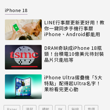
iPhone 18
LINE行事曆更新更好用！教
你一鍵同步手機行事曆
iPhone、Android都能用
DRAM奇缺成iPhone 18瓶
頸！台積電10億美元待封裝
晶片只能枯等
iPhone Ultra摺疊機「5大
特點」配得起Ultra名字！
果粉看完更心動
Razer
滑鼠
續航
8K
無線
售價