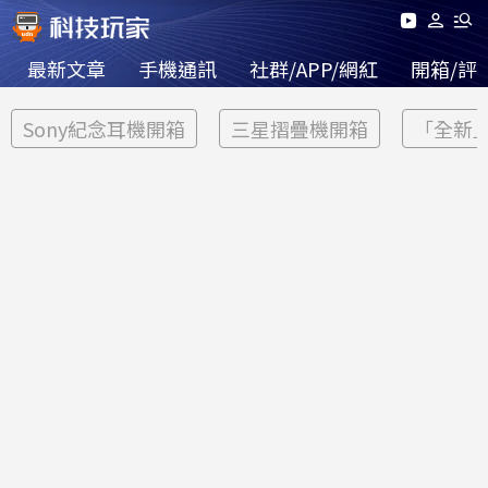
最新文章
手機通訊
社群/APP/網紅
開箱/評
Sony紀念耳機開箱
三星摺疊機開箱
「全新