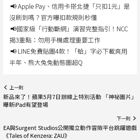
📢 Apple Pay、信用卡搭北捷「只扣1元」是
沒刷到嗎？官方曝扣款規則秒懂
📢國家級「行動斷網」演習完整指引！NCC
揭3重點：勿用手機處理重要工作
📢 LINE免費貼圖4款！「蛤」字必下載爽用
半年、熊大兔兔動態圖超Q
上一則
新品來了！蘋果5月7日辦線上特別活動 「神祕圖片」
曝新iPad有望登場
下一則
EA與Surgent Studios公開獨立動作冒險平台跳躍遊戲
《Tales of Kenzera: ZAU》