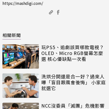
https://mashdigi.com/
相關新聞
玩PS5、追劇該買哪款電視？
OLED、Micro RGB螢幕怎麼
選 核心優缺點一次看
洗烘分開還是合一好？過來人
曝「盲目跟風會後悔」 小家庭
就選它
NCC沒委員「滅團」危機影響