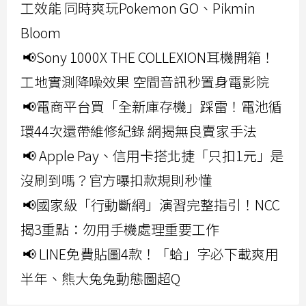
工效能 同時爽玩Pokemon GO、Pikmin
Bloom
📢Sony 1000X THE COLLEXION耳機開箱！
工地實測降噪效果 空間音訊秒置身電影院
📢電商平台買「全新庫存機」踩雷！電池循
環44次還帶維修紀錄 網揭無良賣家手法
📢 Apple Pay、信用卡搭北捷「只扣1元」是
沒刷到嗎？官方曝扣款規則秒懂
📢國家級「行動斷網」演習完整指引！NCC
揭3重點：勿用手機處理重要工作
📢 LINE免費貼圖4款！「蛤」字必下載爽用
半年、熊大兔兔動態圖超Q