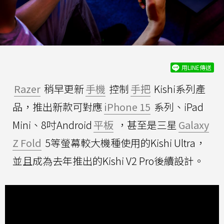
用LINE傳送
Razer
稍早更新
手機
控制
手把
Kishi系列產
品，推出新款可對應
iPhone 15
系列、iPad
Mini、8吋Android
平板
，甚至是三星
Galaxy
Z Fold
5等螢幕較大機種使用的Kishi Ultra，
並且成為去年推出的Kishi V2 Pro後續設計。