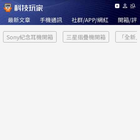
最新文章
手機通訊
社群/APP/網紅
開箱/評
Sony紀念耳機開箱
三星摺疊機開箱
「全新