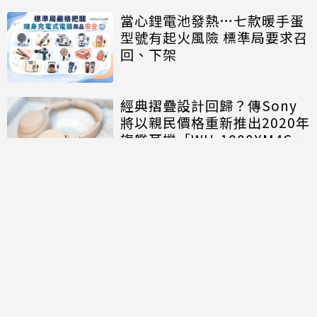
當心鋰電池發熱…七款暖手蛋
型號有起火風險 標準局要求召
回、下架
經典摺疊設計回歸？傳Sony
將以親民價格重新推出2020年
旗艦耳機「WH-1000XM4C」
討論區
共有
0
則留言