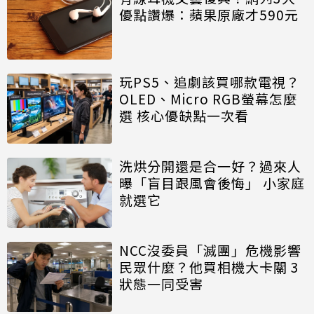
優點讚爆：蘋果原廠才590元
玩PS5、追劇該買哪款電視？
OLED、Micro RGB螢幕怎麼
選 核心優缺點一次看
洗烘分開還是合一好？過來人
曝「盲目跟風會後悔」 小家庭
就選它
NCC沒委員「滅團」危機影響
民眾什麼？他買相機大卡關 3
狀態一同受害